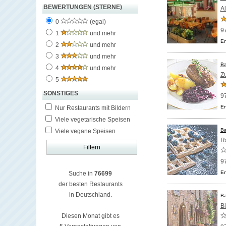
BEWERTUNGEN (STERNE)
Al
0
(egal)
97
1
und mehr
En
2
und mehr
3
und mehr
Ba
4
und mehr
Z
5
SONSTIGES
97
En
Nur Restaurants mit Bildern
Viele vegetarische Speisen
Ba
Viele vegane Speisen
Ra
97
En
Suche in
76699
der besten Restaurants
in Deutschland.
Ba
Bi
Diesen Monat gibt es