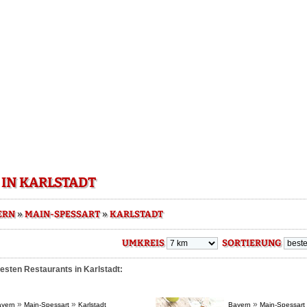
IN KARLSTADT
»
»
ERN
MAIN-SPESSART
KARLSTADT
UMKREIS
SORTIERUNG
esten Restaurants in Karlstadt:
»
»
»
yern
Main-Spessart
Karlstadt
Bayern
Main-Spessart