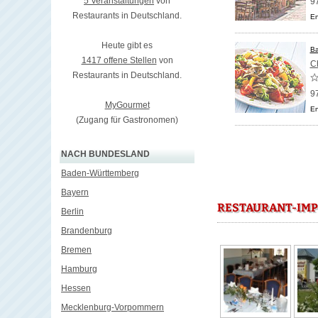
5 Veranstaltungen
von
97
Restaurants in Deutschland.
En
Heute gibt es
Ba
1417 offene Stellen
von
C
Restaurants in Deutschland.
97
MyGourmet
En
(Zugang für Gastronomen)
NACH BUNDESLAND
Baden-Württemberg
Bayern
RESTAURANT-IMP
Berlin
Brandenburg
Bremen
Hamburg
Hessen
Mecklenburg-Vorpommern