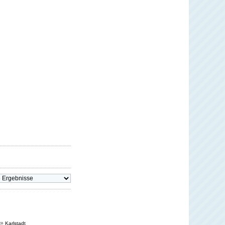
»
Karlstadt