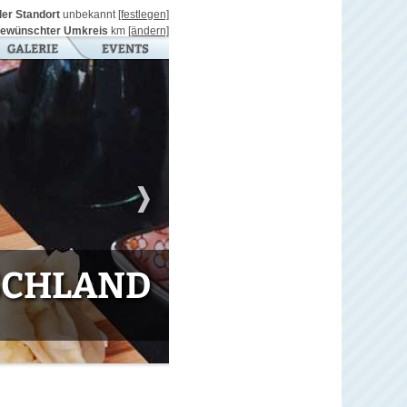
ller Standort
unbekannt
[festlegen]
ewünschter Umkreis
km
[ändern]
TSCHLAND