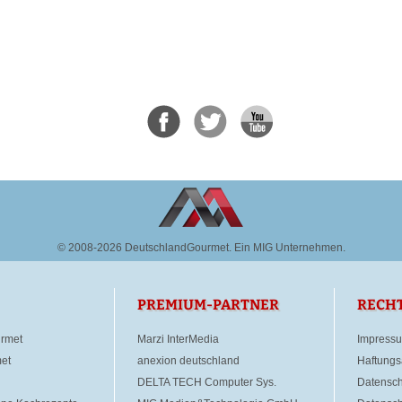
© 2008-2026 DeutschlandGourmet.
Ein MIG Unternehmen.
PREMIUM-PARTNER
RECH
rmet
Marzi InterMedia
Impress
et
anexion deutschland
Haftungs
DELTA TECH Computer Sys.
Datensch