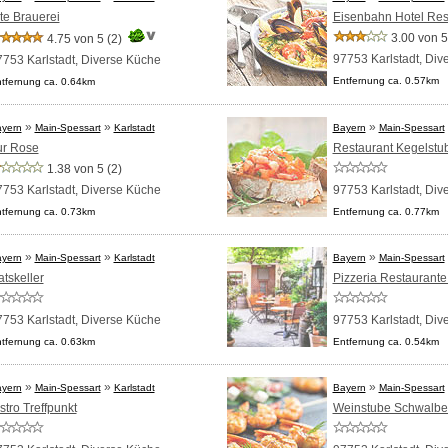
te Brauerei
Eisenbahn Hotel Res
3.00 von 5
4.75 von 5
(2)
97753 Karlstadt,
Div
753 Karlstadt,
Diverse Küche
Entfernung ca. 0.57km
tfernung ca. 0.64km
»
»
»
yern
Main-Spessart
Karlstadt
Bayern
Main-Spessart
ur Rose
Restaurant Kegelstu
1.38 von 5
(2)
753 Karlstadt,
Diverse Küche
97753 Karlstadt,
Div
tfernung ca. 0.73km
Entfernung ca. 0.77km
»
»
»
yern
Main-Spessart
Karlstadt
Bayern
Main-Spessart
tskeller
Pizzeria Restaurante
753 Karlstadt,
Diverse Küche
97753 Karlstadt,
Div
tfernung ca. 0.63km
Entfernung ca. 0.54km
»
»
»
yern
Main-Spessart
Karlstadt
Bayern
Main-Spessart
stro Treffpunkt
Weinstube Schwalbe