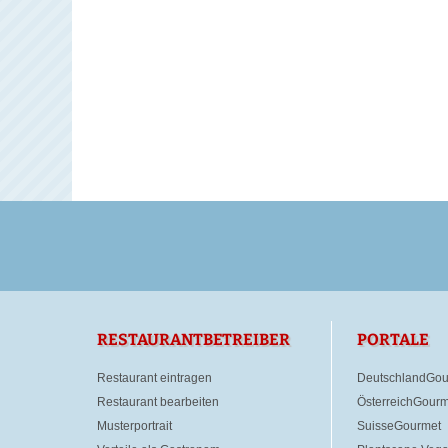
RESTAURANTBETREIBER
PORTALE
Restaurant eintragen
DeutschlandGou
Restaurant bearbeiten
ÖsterreichGourm
Musterportrait
SuisseGourmet