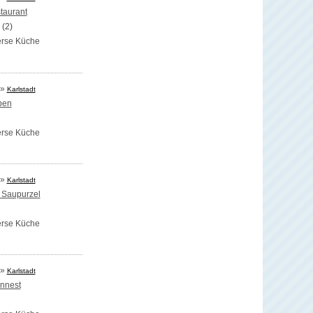
taurant
(2)
erse Küche
»
Karlstadt
ben
erse Küche
»
Karlstadt
 Saupurzel
erse Küche
»
Karlstadt
nnest