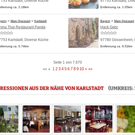
753 Karlstadt,
Diverse Küche
97753 Karlstadt,
Div
tfernung ca. 2.18km
Entfernung ca. 1.05km
»
»
»
yern
Main-Spessart
Karlstadt
Bayern
Main-Spessart
hina Thai Restaurant Panda
Hack Gebr.
753 Karlstadt,
Diverse Küche
97780 Gössenheim,
tfernung ca. 0.74km
Entfernung ca. 6.52km
Seite 1 von 7.670
««
«
1
2
3
4
5
6
7
8
9
10
»
»»
RESSIONEN AUS DER NÄHE VON KARLSTADT
(UMKREIS: 