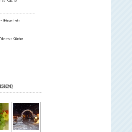
erse Küche
»
Gössenheim
Diverse Küche
15KM)