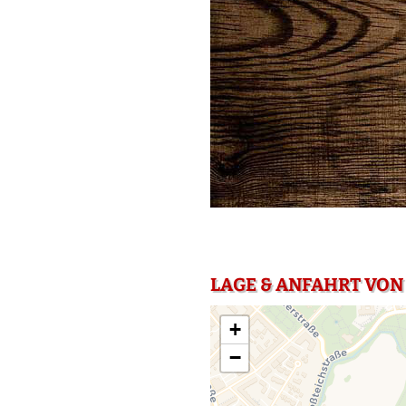
LAGE & ANFAHRT VON
+
−