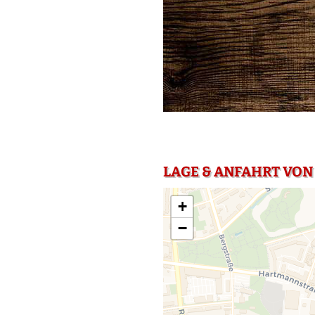
LAGE & ANFAHRT VON
+
−