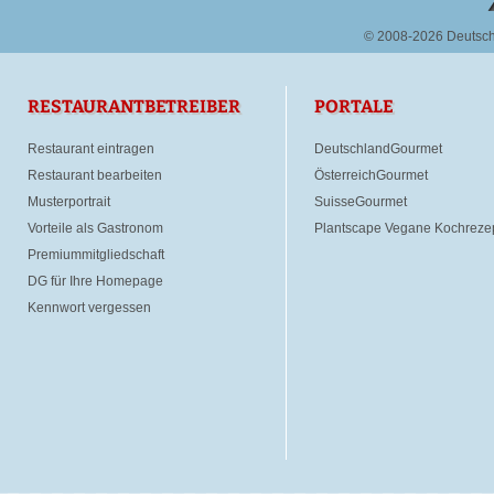
© 2008-2026 Deutsc
RESTAURANTBETREIBER
PORTALE
Restaurant eintragen
DeutschlandGourmet
Restaurant bearbeiten
ÖsterreichGourmet
Musterportrait
SuisseGourmet
Vorteile als Gastronom
Plantscape Vegane Kochreze
Premiummitgliedschaft
DG für Ihre Homepage
Kennwort vergessen