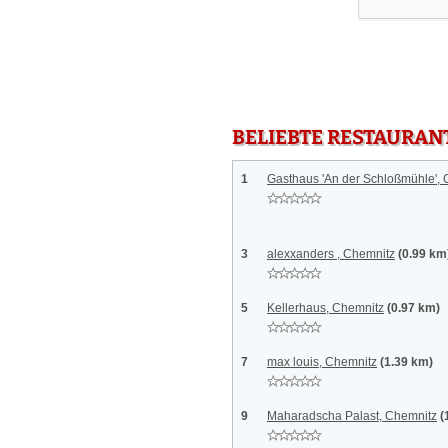
BELIEBTE RESTAURAN
1
Gasthaus 'An der Schloßmühle',
3
alexxanders , Chemnitz
(0.99 km
5
Kellerhaus, Chemnitz
(0.97 km)
7
max louis, Chemnitz
(1.39 km)
9
Maharadscha Palast, Chemnitz
(