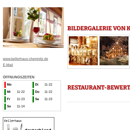
BILDERGALERIE VON 
www.kellerhaus-chemnitz.de
E-Mail
ÖFFNUNGSZEITEN
Mo
Di
11-22
RESTAURANT-BEWERT
Mi
11-22
Do
11-22
Fr
11-23
Sa
11-23
So
11-14