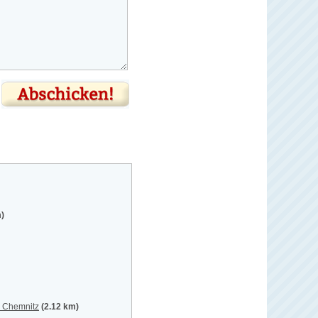
m)
, Chemnitz
(2.12 km)