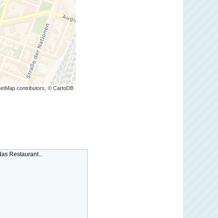
etMap contributors, © CartoDB