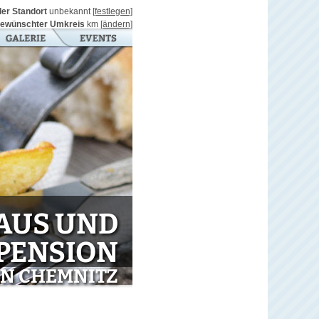
ller Standort
unbekannt
[festlegen]
ewünschter Umkreis
km
[ändern]
AUS UND
PENSION
IN CHEMNITZ