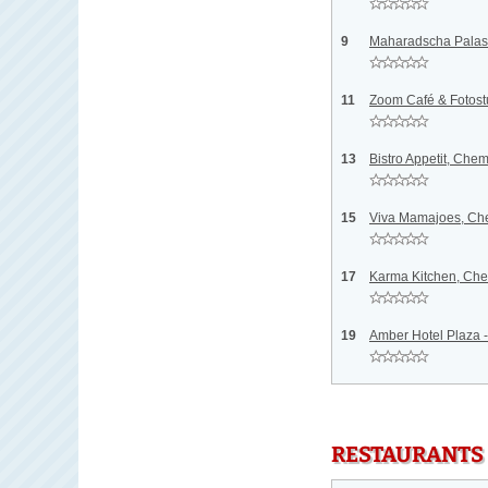
9
Maharadscha Palas
11
Zoom Café & Fotost
13
Bistro Appetit, Chem
15
Viva Mamajoes, Ch
17
Karma Kitchen, Che
19
Amber Hotel Plaza 
RESTAURANTS