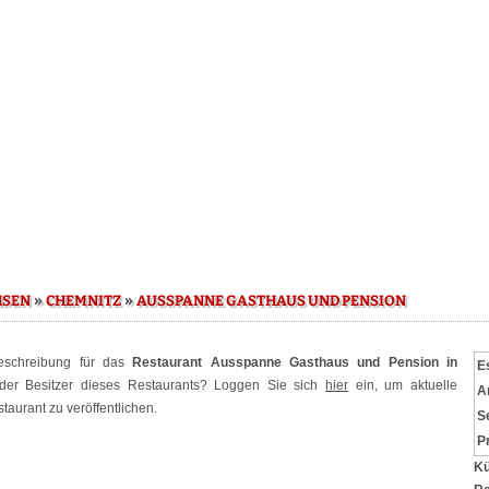
»
»
HSEN
CHEMNITZ
AUSSPANNE GASTHAUS UND PENSION
Beschreibung für das
Restaurant Ausspanne Gasthaus und Pension in
E
der Besitzer dieses Restaurants? Loggen Sie sich
hier
ein, um aktuelle
A
aurant zu veröffentlichen.
S
P
Kü