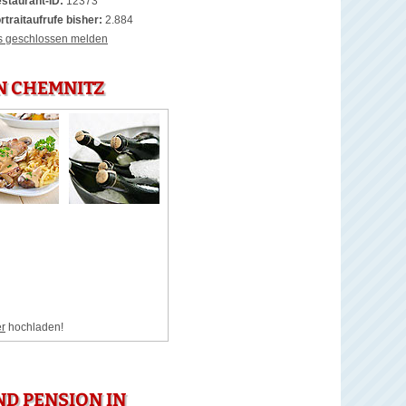
staurant-ID:
12373
rtraitaufrufe bisher:
2.884
s geschlossen melden
N CHEMNITZ
er
hochladen!
D PENSION IN