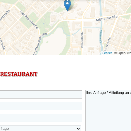
Leaflet
| © OpenStre
 RESTAURANT