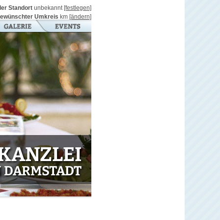
ller Standort
unbekannt
[festlegen]
ewünschter Umkreis
km
[ändern]
 KANZLEI
N DARMSTADT