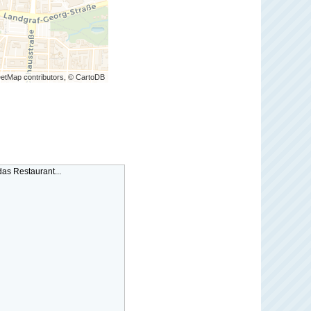
etMap contributors, © CartoDB