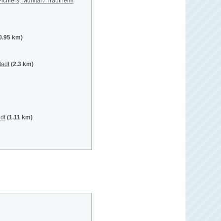
chlers, Mühltal / Trautheim
0.95 km)
tadt
(2.3 km)
dt
(1.11 km)