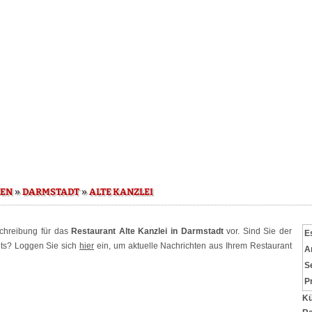
»
»
SEN
DARMSTADT
ALTE KANZLEI
schreibung für das
Restaurant Alte Kanzlei in Darmstadt
vor. Sind Sie der
E
nts? Loggen Sie sich
hier
ein, um aktuelle Nachrichten aus Ihrem Restaurant
A
S
P
Kü