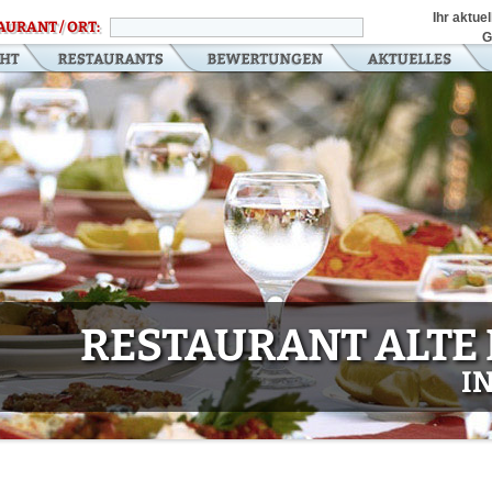
Ihr aktue
AURANT / ORT:
G
RESTAURANT ALTE
I