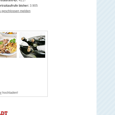
staurant-ID:
4217
rtraitaufrufe bisher:
3.905
s geschlossen melden
er
hochladen!
ADT