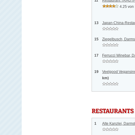
11
Restaurant TRAUTH
4.25 von
13
Japan-China-Restau
15
Ziegelbusch, Darms
17
Ferrucci Winebar, D
19
Veelgood Vegansinn
km)
RESTAURANTS
1
Alte Kanzlei, Darms