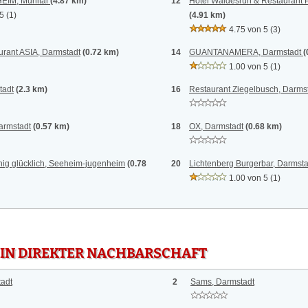
EIM, Mühltal
(4.87 km)
12
Hotel Waldesruh & Restaurant Pi
 5
(1)
(4.91 km)
4.75 von 5
(3)
rant ASIA, Darmstadt
(0.72 km)
14
GUANTANAMERA, Darmstadt
(
1.00 von 5
(1)
tadt
(2.3 km)
16
Restaurant Ziegelbusch, Darms
armstadt
(0.57 km)
18
OX, Darmstadt
(0.68 km)
ig glücklich, Seeheim-jugenheim
(0.78
20
Lichtenberg Burgerbar, Darmsta
1.00 von 5
(1)
 IN DIREKTER NACHBARSCHAFT
tadt
2
Sams, Darmstadt