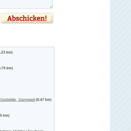
1.23 km)
0.75 km)
aststätte , Darmstadt
(0.47 km)
65 km)