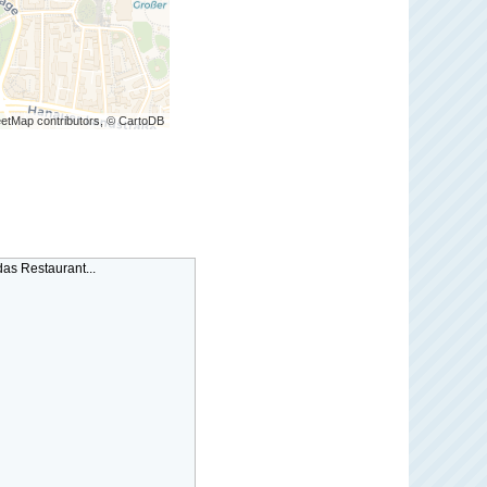
etMap contributors, © CartoDB