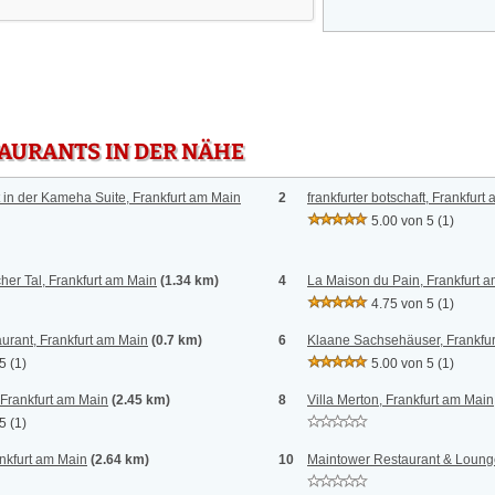
TAURANTS IN DER NÄHE
in der Kameha Suite, Frankfurt am Main
2
frankfurter botschaft, Frankfurt
5.00 von 5
(1)
er Tal, Frankfurt am Main
(1.34 km)
4
La Maison du Pain, Frankfurt 
4.75 von 5
(1)
urant, Frankfurt am Main
(0.7 km)
6
Klaane Sachsehäuser, Frankfu
 5
(1)
5.00 von 5
(1)
 Frankfurt am Main
(2.45 km)
8
Villa Merton, Frankfurt am Main
 5
(1)
nkfurt am Main
(2.64 km)
10
Maintower Restaurant & Lounge