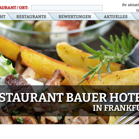
Ihr aktue
AURANT / ORT:
G
STAURANT BAUER HOTE
IN FRANKF