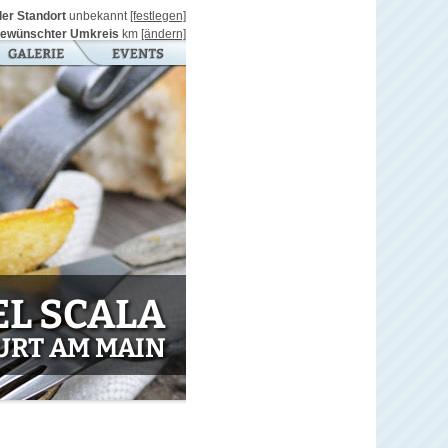
ller Standort
unbekannt
[festlegen]
ewünschter Umkreis
km
[ändern]
L SCALA
URT AM MAIN