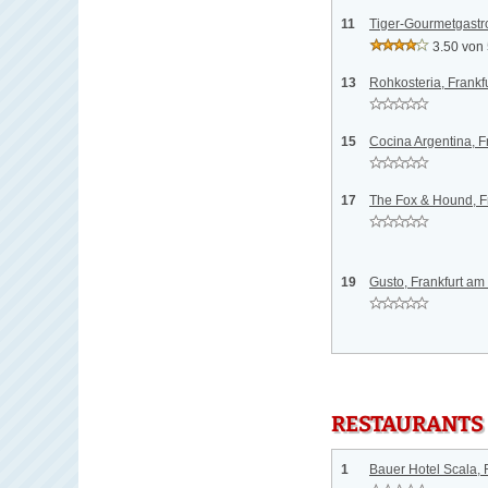
11
Tiger-Gourmetgastr
3.50 von
13
Rohkosteria, Frankf
15
Cocina Argentina, F
17
The Fox & Hound, F
19
Gusto, Frankfurt am
RESTAURANTS
1
Bauer Hotel Scala, 