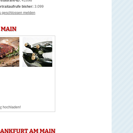
staurant-ID:
41698
rtraitaufrufe bisher:
3.099
s geschlossen melden
 MAIN
er
hochladen!
RANKFURT AM MAIN