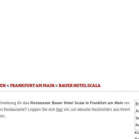
»
»
SEN
FRANKFURT AM MAIN
BAUER HOTEL SCALA
schreibung für das
Restaurant Bauer Hotel Scala in Frankfurt am Main
vor.
E
ses Restaurants? Loggen Sie sich
hier
ein, um aktuelle Nachrichten aus Ihrem
A
hen.
S
P
Kü