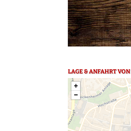
LAGE & ANFAHRT VON
+
−