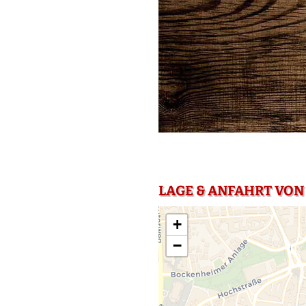
LAGE & ANFAHRT VON
+
−