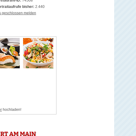
staurant-ID:
74508
rtraitaufrufe bisher:
2.440
s geschlossen melden
er
hochladen!
RT AM MAIN