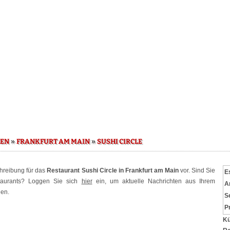
»
»
SEN
FRANKFURT AM MAIN
SUSHI CIRCLE
chreibung für das
Restaurant Sushi Circle in Frankfurt am Main
vor. Sind Sie
E
staurants? Loggen Sie sich
hier
ein, um aktuelle Nachrichten aus Ihrem
A
hen.
S
P
Kü