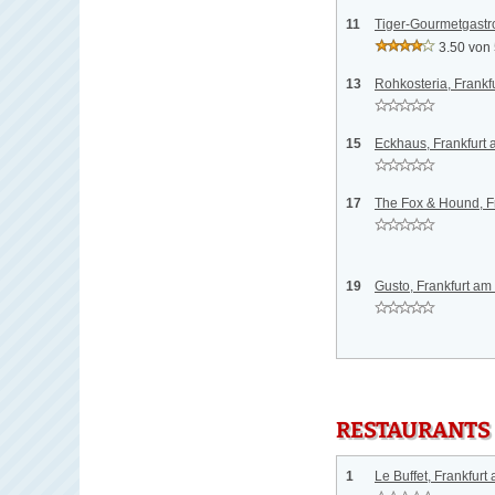
11
Tiger-Gourmetgastr
3.50 von
13
Rohkosteria, Frankf
15
Eckhaus, Frankfurt
17
The Fox & Hound, F
19
Gusto, Frankfurt am
RESTAURANTS
1
Le Buffet, Frankfurt