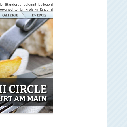
ller Standort
unbekannt
[festlegen]
ewünschter Umkreis
km
[ändern]
I CIRCLE
URT AM MAIN