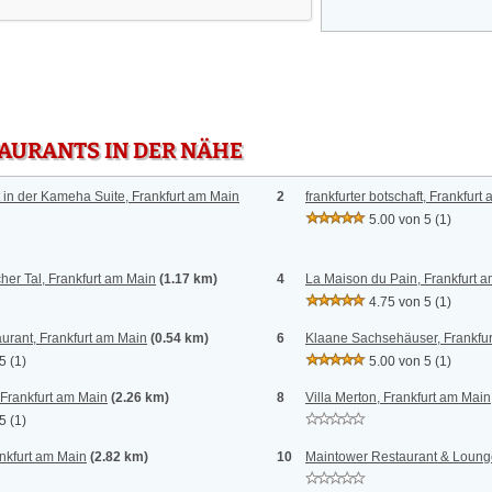
TAURANTS IN DER NÄHE
in der Kameha Suite, Frankfurt am Main
2
frankfurter botschaft, Frankfurt
5.00 von 5
(1)
er Tal, Frankfurt am Main
(1.17 km)
4
La Maison du Pain, Frankfurt 
4.75 von 5
(1)
urant, Frankfurt am Main
(0.54 km)
6
Klaane Sachsehäuser, Frankfu
 5
(1)
5.00 von 5
(1)
 Frankfurt am Main
(2.26 km)
8
Villa Merton, Frankfurt am Main
 5
(1)
nkfurt am Main
(2.82 km)
10
Maintower Restaurant & Lounge