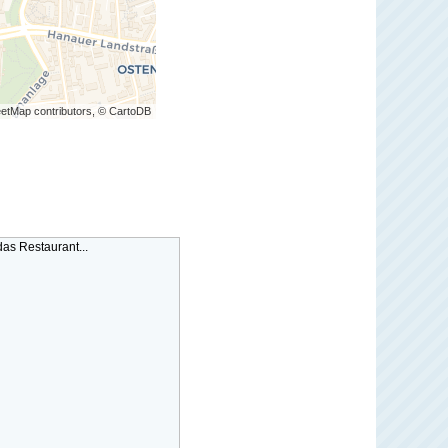
etMap contributors, © CartoDB