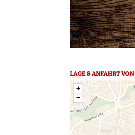
LAGE & ANFAHRT VON
+
−