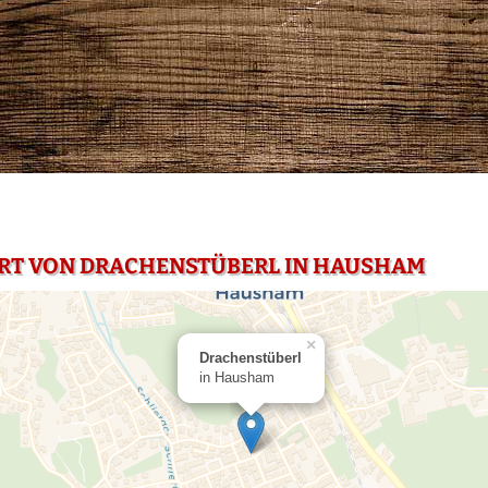
HRT VON DRACHENSTÜBERL IN HAUSHAM
×
Drachenstüberl
in Hausham