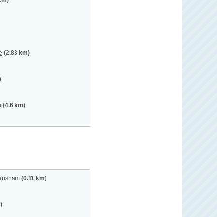
 km)
e
(2.83 km)
)
h
(4.6 km)
Hausham
(0.11 km)
)