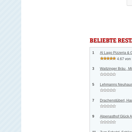
BELIEBTE RES
1
Al Lago Pizzeria & G
4.67 von
3
Waitzinger Bräu , M
5
Lehmanns Neuhause
7
Drachenstüberl, H
9
Alpenasthof Glück 