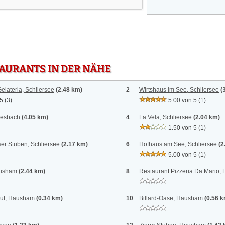
TAURANTS IN DER NÄHE
elateria, Schliersee
(2.48 km)
2
Wirtshaus im See, Schliersee
(
 5
(3)
5.00 von 5
(1)
iesbach
(4.05 km)
4
La Vela, Schliersee
(2.04 km)
1.50 von 5
(1)
r Stuben, Schliersee
(2.17 km)
6
Hofhaus am See, Schliersee
(2
5.00 von 5
(1)
ausham
(2.44 km)
8
Restaurant Pizzeria Da Mario
Auf, Hausham
(0.34 km)
10
Billard-Oase, Hausham
(0.56 