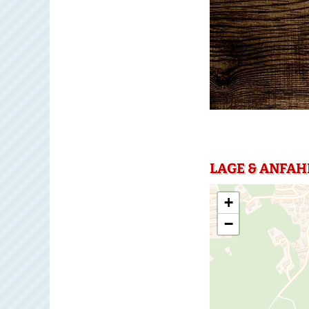
LAGE & ANFA
+
−