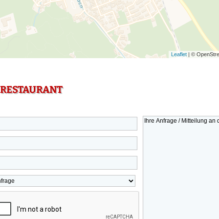
Leaflet
| © OpenStre
 RESTAURANT