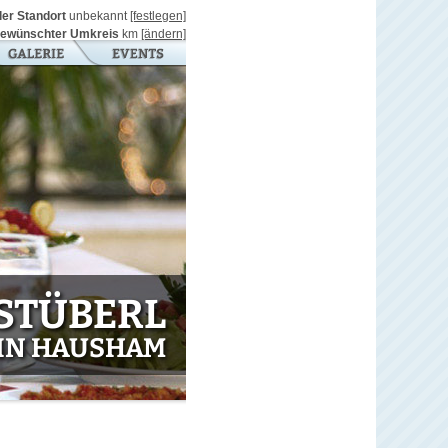
ller Standort
unbekannt
[festlegen]
ewünschter Umkreis
km
[ändern]
STÜBERL
IN HAUSHAM