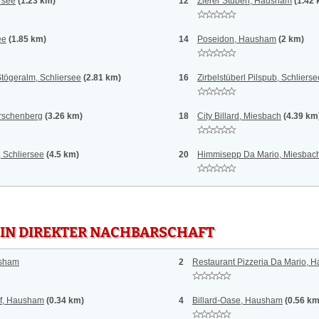
rsee
(1.23 km)
12
Zierer Stuben, Hausham
(1.42
ee
(1.85 km)
14
Poseidon, Hausham
(2 km)
tögeralm, Schliersee
(2.81 km)
16
Zirbelstüberl Pilspub, Schlierse
Irschenberg
(3.26 km)
18
City Billard, Miesbach
(4.39 km
, Schliersee
(4.5 km)
20
Himmisepp Da Mario, Miesbac
 IN DIREKTER NACHBARSCHAFT
usham
2
Restaurant Pizzeria Da Mario, 
uf, Hausham
(0.34 km)
4
Billard-Oase, Hausham
(0.56 km