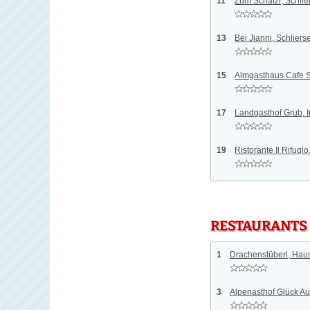
11
Zum Schatzl, Schlie
13
Bei Jianni, Schliers
15
Almgasthaus Cafe S
17
Landgasthof Grub, 
19
Ristorante Il Rifugio
RESTAURANTS
1
Drachenstüberl, Ha
3
Alpenasthof Glück A