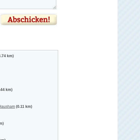
3.74 km)
.44 km)
, Hausham
(0.11 km)
km)