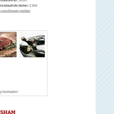
staurant-ID:
56567
rtraitaufrufe bisher:
2.044
s geschlossen melden
er
hochladen!
USHAM