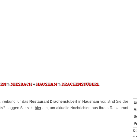
»
»
»
ERN
MIESBACH
HAUSHAM
DRACHENSTÜBERL
schreibung für das
Restaurant Drachenstüberl in Hausham
vor. Sind Sie der
E
nts? Loggen Sie sich
hier
ein, um aktuelle Nachrichten aus Ihrem Restaurant
A
S
P
Kü