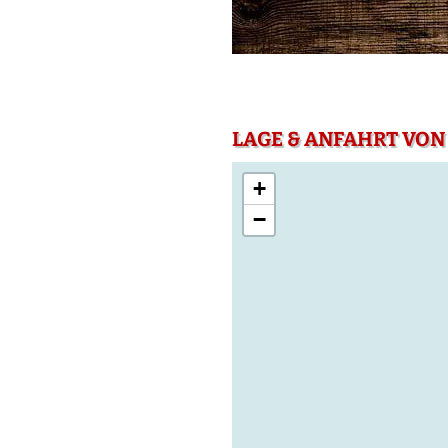
LAGE & ANFAHRT VON
+
−