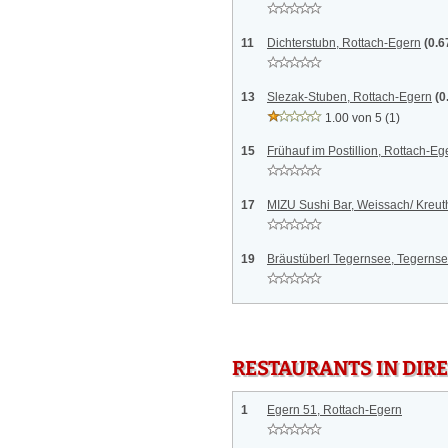
11
Dichterstubn, Rottach-Egern
(0.6
13
Slezak-Stuben, Rottach-Egern
(0
1.00 von 5
(1)
15
Frühauf im Postillion, Rottach-Eg
17
MIZU Sushi Bar, Weissach/ Kreut
19
Bräustüberl Tegernsee, Tegerns
RESTAURANTS IN DI
1
Egern 51, Rottach-Egern