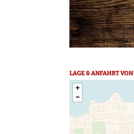
LAGE & ANFAHRT VON
+
−