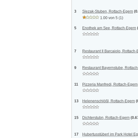
3
Slezak-Stuben, Rottach-Egern
(0
1.00 von 5
(1)
5
Enothek am See, Rottach-Egern
7
Restaurant Il Barcaiolo, Rottach
9
Restaurant Bayernstube, Rottac
11
Pizzeria Manfredi, Rottach-Egern
13
Helenenschlößl, Rottach-Egern
(
15
Dichterstubn, Rottach-Egern
(0.6
17
Hubertusstüberl im Park Hotel E