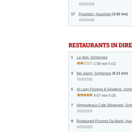
17
Poseidon, Hausham
(3.92 km)
RESTAURANTS IN DI
1
La Vela, Schliersee
1.50 von 5
(1)
3
Bei Jianni, Schliersee
(0.21 km)
5
Al Lago Pizzeria & Gelateria, Schl
4.67 von 5
(3)
7
Almgasthaus Cafe Stögeralm, Schl
9
Restaurant Pizzeria Da Mario, H