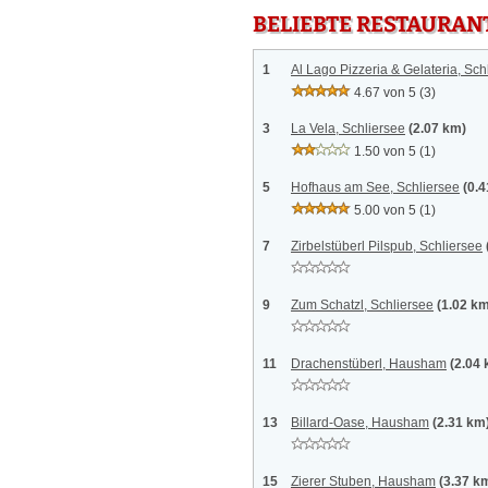
BELIEBTE RESTAURAN
1
Al Lago Pizzeria & Gelateria, Sch
4.67 von 5
(3)
3
La Vela, Schliersee
(2.07 km)
1.50 von 5
(1)
5
Hofhaus am See, Schliersee
(0.
5.00 von 5
(1)
7
Zirbelstüberl Pilspub, Schliersee
9
Zum Schatzl, Schliersee
(1.02 k
11
Drachenstüberl, Hausham
(2.04
13
Billard-Oase, Hausham
(2.31 km
15
Zierer Stuben, Hausham
(3.37 k