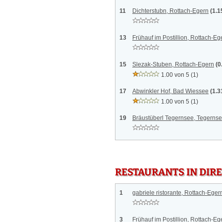
11
Dichterstubn, Rottach-Egern
(1.1
13
Frühauf im Postillion, Rottach-Eg
15
Slezak-Stuben, Rottach-Egern
(0
1.00 von 5
(1)
17
Abwinkler Hof, Bad Wiessee
(1.3
1.00 von 5
(1)
19
Bräustüberl Tegernsee, Tegerns
RESTAURANTS IN DI
1
gabriele ristorante, Rottach-Eger
3
Frühauf im Postillion, Rottach-Eg