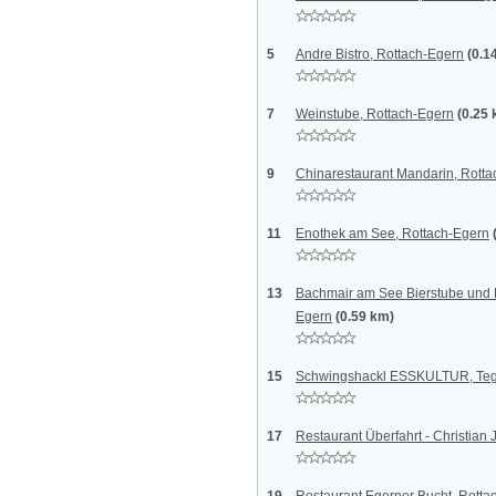
5
Andre Bistro, Rottach-Egern
(0.1
7
Weinstube, Rottach-Egern
(0.25
9
Chinarestaurant Mandarin, Rott
11
Enothek am See, Rottach-Egern
13
Bachmair am See Bierstube und 
Egern
(0.59 km)
15
Schwingshackl ESSKULTUR, Te
17
Restaurant Überfahrt - Christian