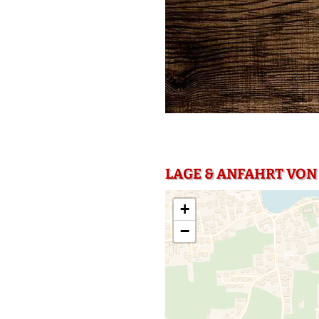
LAGE & ANFAHRT VON
+
−