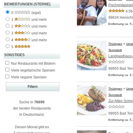
BEWERTUNGEN (STERNE)
Fischrestaurant
4.56
0
(egal)
99634 Hensch
1
und mehr
Entfernung ca. 5
2
und mehr
3
und mehr
4
und mehr
»
Thüringen
Unstr
5
Tennstedt
SONSTIGES
Landgasthaus A
Nur Restaurants mit Bildern
99955 Bad Ten
Viele vegetarische Speisen
Entfernung ca. 5
Viele vegane Speisen
»
Thüringen
Unstr
Tennstedt
Zur Alten Schm
Suche in
76699
der besten Restaurants
99955 Bad Ten
in Deutschland.
Entfernung ca. 5
Diesen Monat gibt es