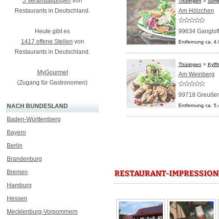
5 Veranstaltungen
von
»
Thüringen
Söm
Restaurants in Deutschland.
Am Hölzchen
Heute gibt es
99634 Ganglof
1417 offene Stellen
von
Entfernung ca. 4
Restaurants in Deutschland.
»
Thüringen
Kyff
MyGourmet
Am Weinberg
(Zugang für Gastronomen)
99718 Greuße
NACH BUNDESLAND
Entfernung ca. 5
Baden-Württemberg
Bayern
Berlin
Brandenburg
Bremen
RESTAURANT-IMPRESSION
Hamburg
Hessen
Mecklenburg-Vorpommern