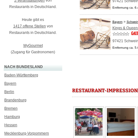
5 Veranstaltungen
von
97421 Schwein
Restaurants in Deutschland.
Entfernung ca. 6
Heute gibt es
»
Bayern
Schwein
1417 offene Stellen
von
Kings & Queen
Restaurants in Deutschland.
97421 Schwein
MyGourmet
Entfernung ca. 5
(Zugang für Gastronomen)
NACH BUNDESLAND
Baden-Württemberg
Bayern
RESTAURANT-IMPRESSION
Berlin
Brandenburg
Bremen
Hamburg
Hessen
Mecklenburg-Vorpommern