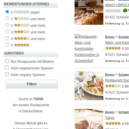
BEWERTUNGEN (STERNE)
Albert´s BRÜ
0
(egal)
97422 Schwein
1
und mehr
Entfernung ca. 4
2
und mehr
3
und mehr
»
Bayern
Schwein
4
und mehr
Wein- und Kam
5
4.50
SONSTIGES
97421 Schwein
Entfernung ca. 5
Nur Restaurants mit Bildern
Viele vegetarische Speisen
»
Viele vegane Speisen
Bayern
Schwein
Restaurant Su
2.88
97421 Schwein
Suche in
76699
Entfernung ca. 5
der besten Restaurants
in Deutschland.
»
Bayern
Schwein
Tokyo
Diesen Monat gibt es
4.50