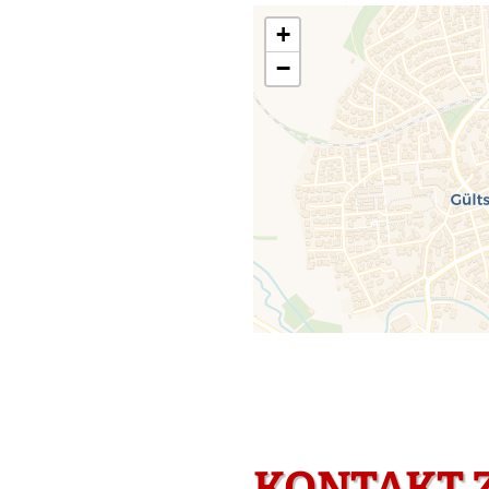
+
−
KONTAKT 