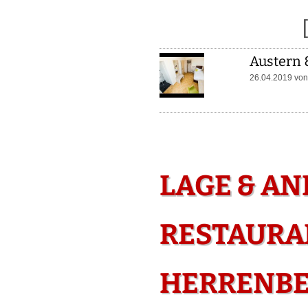
Austern 
26.04.2019 vo
LAGE & AN
RESTAURA
HERRENB