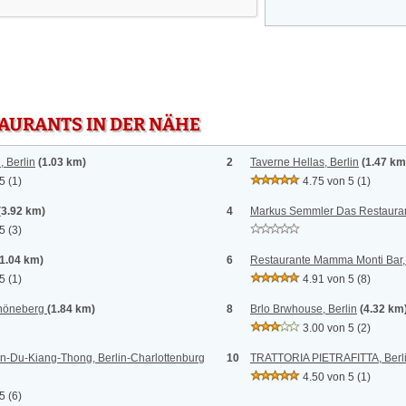
TAURANTS IN DER NÄHE
, Berlin
(1.03 km)
2
Taverne Hellas, Berlin
(1.47 km
 5
(1)
4.75 von 5
(1)
(3.92 km)
4
Markus Semmler Das Restaurant
 5
(3)
(1.04 km)
6
Restaurante Mamma Monti Bar, 
 5
(1)
4.91 von 5
(8)
chöneberg
(1.84 km)
8
Brlo Brwhouse, Berlin
(4.32 km
3.00 von 5
(2)
en-Du-Kiang-Thong, Berlin-Charlottenburg
10
TRATTORIA PIETRAFITTA, Berl
4.50 von 5
(1)
 5
(6)