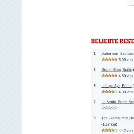
BELIEBTE RES
1
Sabor con Tradicion
5.00 von
3
Grand Slam, Berlin
4.50 von
5
Lets go Sylt, Berlin
4.00 von
7
La Sepia, Berlin-S
9
Thai-Restaurant Ki
(1.67 km)
4.42 von