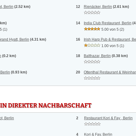
, Berlin
(2.52 km)
12
Rienäcker, Berlin
(2.61 km)
 km)
14
India Club Restaurant, Berlin
(4
 5
(1)
5.00 von 5
(2)
rand Hyatt, Berlin
(4.31 km)
16
Irish Harp Pub & Restaurant, Be
1.00 von 5
(1)
n
(0.2 km)
18
Balthazar, Berlin
(0.38 km)
Berlin
(0.93 km)
20
Ottenthal Restaurant & Weinhan
 IN DIREKTER NACHBARSCHAFT
t, Berlin
2
Restaurant Kori & Fay , Berlin
4
Kori & Fay, Berlin