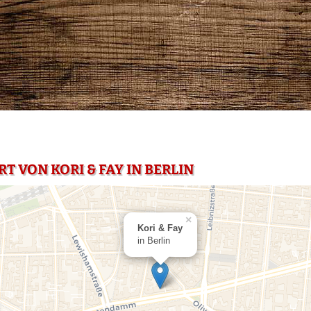
T VON KORI & FAY IN BERLIN
×
Kori & Fay
in Berlin