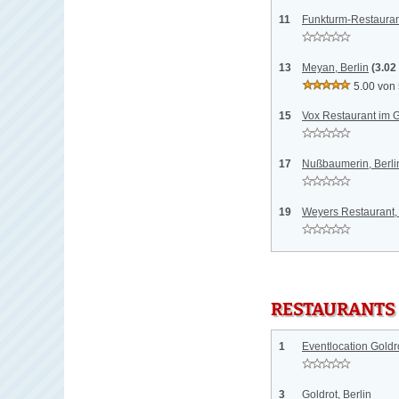
11
Funkturm-Restaurant
13
Meyan, Berlin
(3.02
5.00 von
15
Vox Restaurant im G
17
Nußbaumerin, Berli
19
Weyers Restaurant, 
RESTAURANTS
1
Eventlocation Goldro
3
Goldrot, Berlin