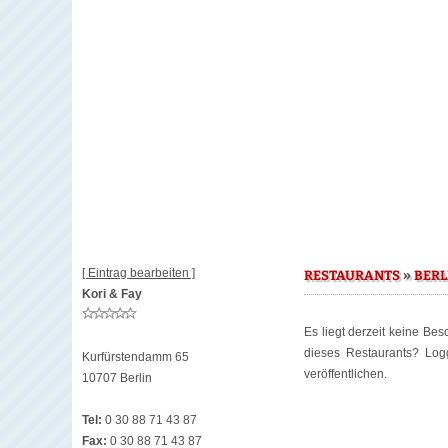
[ Eintrag bearbeiten ]
»
RESTAURANTS
BERL
Kori & Fay
Es liegt derzeit keine Be
dieses Restaurants? Lo
Kurfürstendamm 65
veröffentlichen.
10707 Berlin
Tel:
0 30 88 71 43 87
Fax:
0 30 88 71 43 87