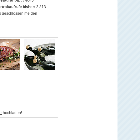
staurant-ID:
74045
rtraitaufrufe bisher:
3.813
s geschlossen melden
er
hochladen!