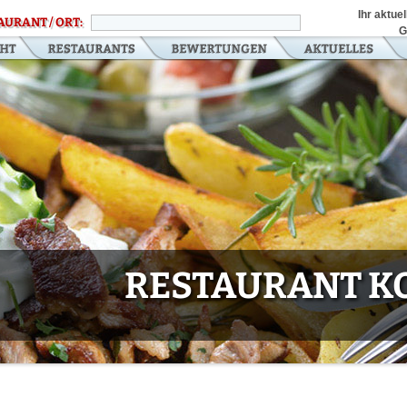
Ihr aktue
AURANT / ORT:
G
RESTAURANT KO