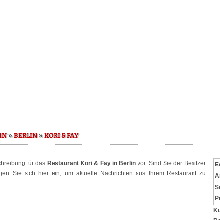
»
»
IN
BERLIN
KORI & FAY
schreibung für das
Restaurant Kori & Fay in Berlin
vor. Sind Sie der Besitzer
E
ggen Sie sich
hier
ein, um aktuelle Nachrichten aus Ihrem Restaurant zu
A
S
P
Kü