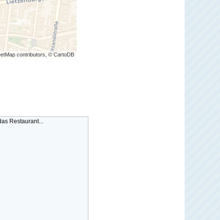
etMap contributors, © CartoDB