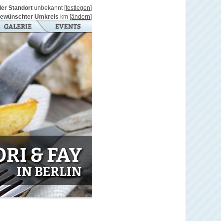
ller Standort
unbekannt
[festlegen]
ewünschter Umkreis
km
[ändern]
RI & FAY
IN BERLIN