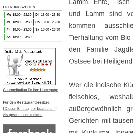
Lamm, Ente, Fisch 
ÖFFNUNGSZEITEN
und Lamm sind von
Mo
18:00 - 23:30
Di
18:00 - 23:30
Mi
18:00 - 23:30
Do
18:00 - 23:30
kommen ausschlie
Fr
18:00 - 23:30
Sa
18:00 - 23:30
Tierhaltung vom Bio
So
18:00 - 23:30
den Familie Jagdf
Ostsee bei Heiligend
Wer die indische Kü
Gourmetbutton für Ihre Homepage
fleischlos, we
Für den Restaurantbesitzer:
außergewöhnlich g
[ Diesen Eintrag jetzt bearbeiten ]
Als geschlossen melden
Gerichten mit tause
mit Kurkuma, Ingw