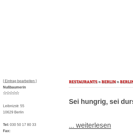
[ Eintrag bearbeiten ]
»
»
RESTAURANTS
BERLIN
BERLI
Nußbaumerin
Sei hungrig, sei du
Leibnizstr. 55
10629 Berlin
... weiterlesen
Tel:
030 50 17 80 33
Fax: