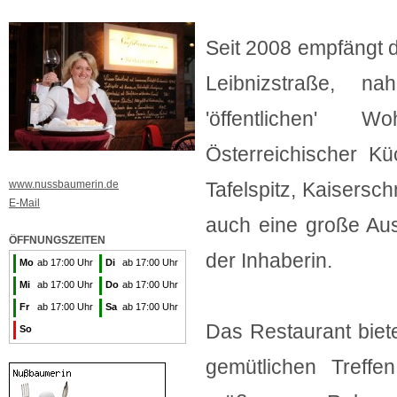
Seit 2008 empfängt 
Leibnizstraße, 
'öffentlichen' 
Österreichischer Kü
www.nussbaumerin.de
Tafelspitz, Kaisersc
E-Mail
auch eine große Au
ÖFFNUNGSZEITEN
der Inhaberin.
Mo
ab 17:00 Uhr
Di
ab 17:00 Uhr
Mi
ab 17:00 Uhr
Do
ab 17:00 Uhr
Fr
ab 17:00 Uhr
Sa
ab 17:00 Uhr
Das Restaurant biet
So
gemütlichen Treffe