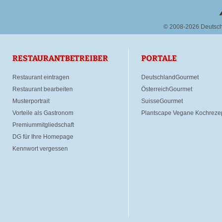
© 2008-2026 Deutsc
RESTAURANTBETREIBER
PORTALE
Restaurant eintragen
DeutschlandGourmet
Restaurant bearbeiten
ÖsterreichGourmet
Musterportrait
SuisseGourmet
Vorteile als Gastronom
Plantscape Vegane Kochreze
Premiummitgliedschaft
DG für Ihre Homepage
Kennwort vergessen