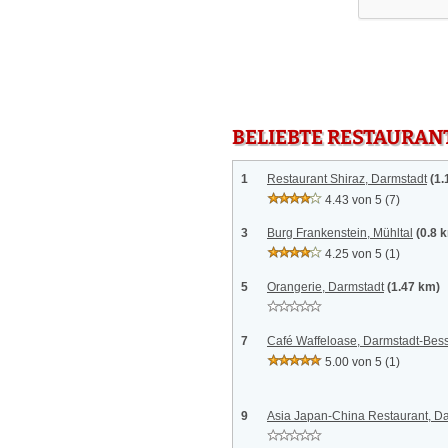
BELIEBTE RESTAURAN
1
Restaurant Shiraz, Darmstadt
(1.
4.43 von 5
(7)
3
Burg Frankenstein, Mühltal
(0.8 
4.25 von 5
(1)
5
Orangerie, Darmstadt
(1.47 km)
7
Café Waffeloase, Darmstadt-Be
5.00 von 5
(1)
9
Asia Japan-China Restaurant, D