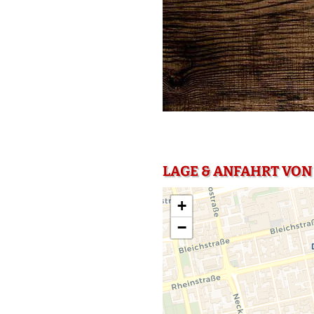
LAGE & ANFAHRT VON
+
−