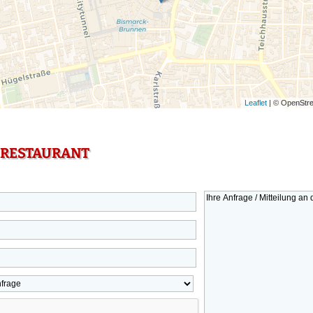
Leaflet
| © OpenStre
 RESTAURANT