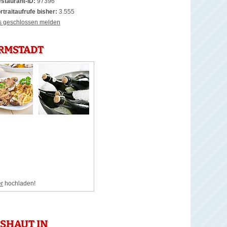
staurant-ID:
97396
rtraitaufrufe bisher:
3.555
s geschlossen melden
ARMSTADT
er
hochladen!
SHAUT IN