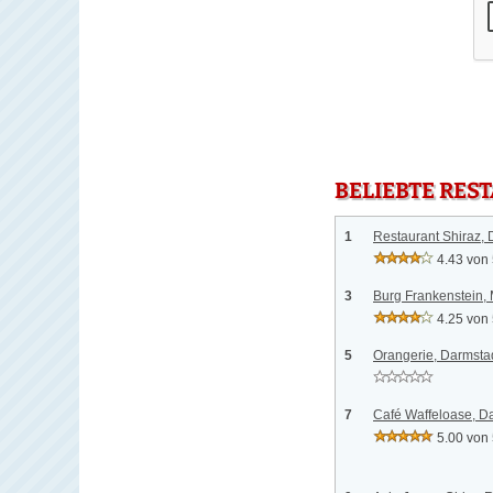
BELIEBTE RES
1
Restaurant Shiraz, 
4.43 von
3
Burg Frankenstein, 
4.25 von
5
Orangerie, Darmsta
7
Café Waffeloase, D
5.00 von