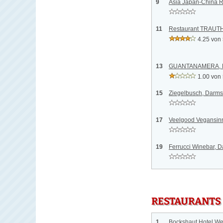
9
Asia Japan-China R
11
Restaurant TRAUTH
4.25 von
13
GUANTANAMERA, D
1.00 von
15
Ziegelbusch, Darms
17
Veelgood Vegansinn
19
Ferrucci Winebar, D
RESTAURANTS
1
Bockshaut Hotel We