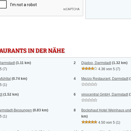
TAURANTS IN DER NÄHE
Darmstadt
(1.11 km)
2
Djadoo, Darmstadt
(1.32 km)
 5
(7)
4.36 von 5
(7)
Mühltal
(0.74 km)
4
Mezzo Restaurant, Darmstadt
(
 5
(1)
dt
(1.52 km)
6
vinocentral GmbH, Darmstadt
(
armstadt-Bessungen
(0.83 km)
8
Bockshaut Hotel Weinhaus und 
 5
(1)
km)
4.50 von 5
(1)