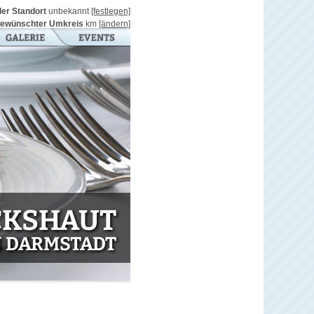
ller Standort
unbekannt
[festlegen]
ewünschter Umkreis
km
[ändern]
CKSHAUT
N DARMSTADT