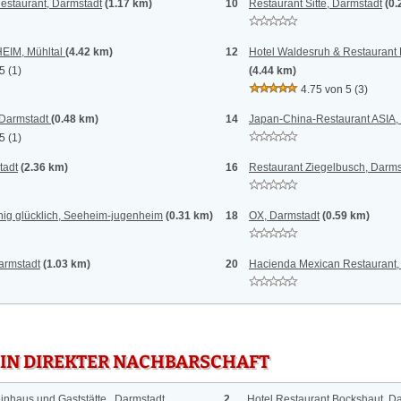
estaurant, Darmstadt
(1.17 km)
10
Restaurant Sitte, Darmstadt
(0.
EIM, Mühltal
(4.42 km)
12
Hotel Waldesruh & Restaurant P
 5
(1)
(4.44 km)
4.75 von 5
(3)
armstadt
(0.48 km)
14
Japan-China-Restaurant ASIA,
 5
(1)
tadt
(2.36 km)
16
Restaurant Ziegelbusch, Darms
ig glücklich, Seeheim-jugenheim
(0.31 km)
18
OX, Darmstadt
(0.59 km)
armstadt
(1.03 km)
20
Hacienda Mexican Restaurant,
 IN DIREKTER NACHBARSCHAFT
inhaus und Gaststätte , Darmstadt
2
Hotel Restaurant Bockshaut, D