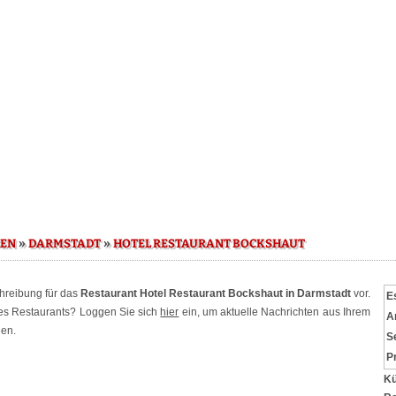
»
»
SEN
DARMSTADT
HOTEL RESTAURANT BOCKSHAUT
chreibung für das
Restaurant Hotel Restaurant Bockshaut in Darmstadt
vor.
E
ses Restaurants? Loggen Sie sich
hier
ein, um aktuelle Nachrichten aus Ihrem
A
hen.
S
P
Kü