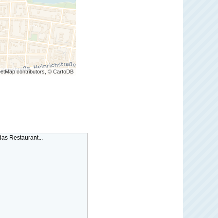
etMap contributors, © CartoDB