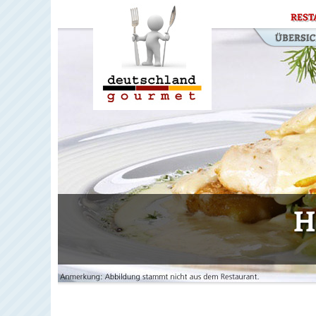
REST
H