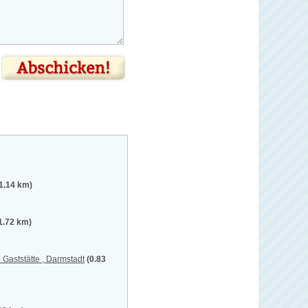
1.14 km)
1.72 km)
Gaststätte , Darmstadt
(0.83