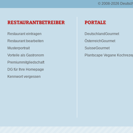
© 2008-2026 Deutsc
RESTAURANTBETREIBER
PORTALE
Restaurant eintragen
DeutschlandGourmet
Restaurant bearbeiten
ÖsterreichGourmet
Musterportrait
SuisseGourmet
Vorteile als Gastronom
Plantscape Vegane Kochreze
Premiummitgliedschaft
DG für Ihre Homepage
Kennwort vergessen