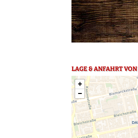
LAGE & ANFAHRT VON
+
−