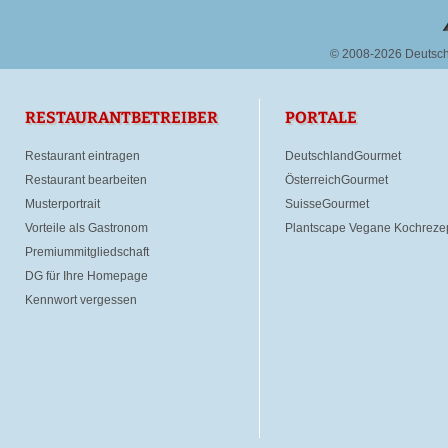
© 2008-2026 Deutsc
RESTAURANTBETREIBER
PORTALE
Restaurant eintragen
DeutschlandGourmet
Restaurant bearbeiten
ÖsterreichGourmet
Musterportrait
SuisseGourmet
Vorteile als Gastronom
Plantscape Vegane Kochreze
Premiummitgliedschaft
DG für Ihre Homepage
Kennwort vergessen