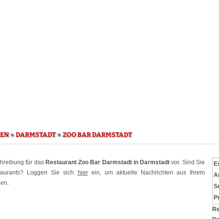
»
»
SEN
DARMSTADT
ZOO BAR DARMSTADT
chreibung für das
Restaurant Zoo Bar Darmstadt in Darmstadt
vor. Sind Sie
E
staurants? Loggen Sie sich
hier
ein, um aktuelle Nachrichten aus Ihrem
A
hen.
S
P
Re