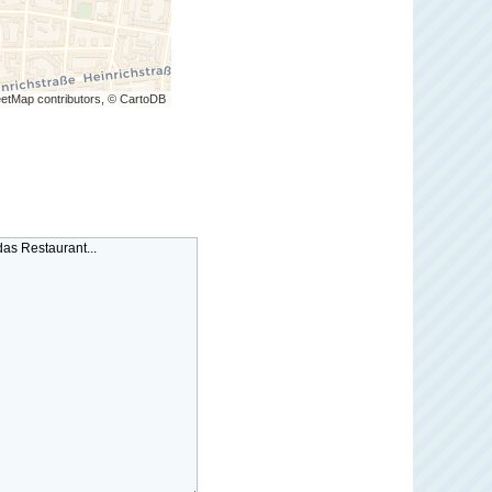
etMap contributors, © CartoDB