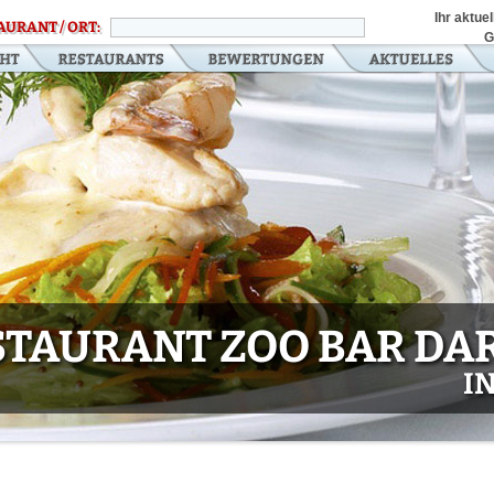
Ihr aktue
AURANT / ORT:
G
STAURANT ZOO BAR DA
I