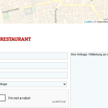
Leaflet
| © OpenStre
 RESTAURANT