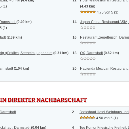
EIM, Mühltal
(4.4 km)
12
Hotel Waldesruh & Restaurant P
 5
(1)
(4.43 km)
4.75 von 5
(3)
armstadt
(0.49 km)
14
Japan-China-Restaurant ASIA,
 5
(1)
tadt
(2.39 km)
16
Restaurant Ziegelbusch, Darms
ig glücklich, Seeheim-jugenheim
(0.31 km)
18
OX, Darmstadt
(0.62 km)
armstadt
(1.04 km)
20
Hacienda Mexican Restaurant,
 IN DIREKTER NACHBARSCHAFT
 Darmstadt
2
Bockshaut Hotel Weinhaus und 
4.50 von 5
(1)
ockshaut, Darmstadt
(0.04 km)
4
Tee Kontor Friesische Freiheit,