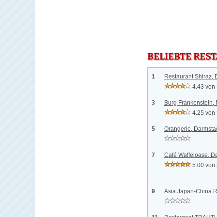
BELIEBTE RES
1
Restaurant Shiraz, 
4.43 von
3
Burg Frankenstein, 
4.25 von
5
Orangerie, Darmsta
7
Café Waffeloase, D
5.00 von
9
Asia Japan-China R