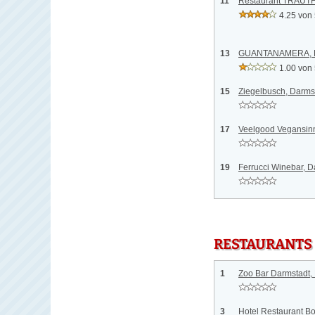
11
Restaurant TRAUTH
4.25 von
13
GUANTANAMERA, D
1.00 von
15
Ziegelbusch, Darms
17
Veelgood Vegansinn
19
Ferrucci Winebar, D
RESTAURANTS
1
Zoo Bar Darmstadt,
3
Hotel Restaurant B