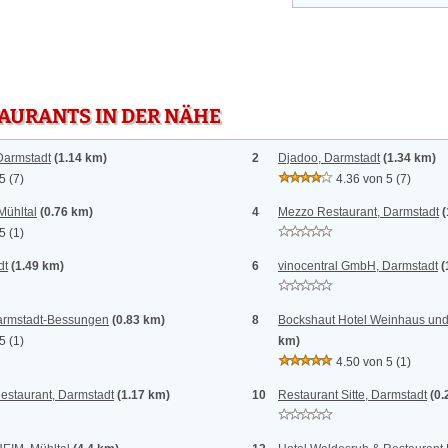
TAURANTS IN DER NÄHE
Darmstadt
(1.14 km)
2
Djadoo, Darmstadt
(1.34 km)
 5
(7)
4.36 von 5
(7)
Mühltal
(0.76 km)
4
Mezzo Restaurant, Darmstadt
(
 5
(1)
dt
(1.49 km)
6
vinocentral GmbH, Darmstadt
(
armstadt-Bessungen
(0.83 km)
8
Bockshaut Hotel Weinhaus und 
 5
(1)
km)
4.50 von 5
(1)
estaurant, Darmstadt
(1.17 km)
10
Restaurant Sitte, Darmstadt
(0.