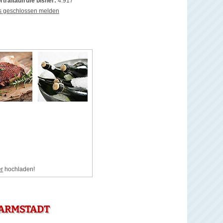
rtraitaufrufe bisher:
4.917
s geschlossen melden
er
hochladen!
DARMSTADT