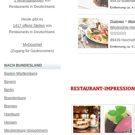
5 Veranstaltungen
von
99439 Buttelst
Restaurants in Deutschland.
Entfernung ca. 4
Heute gibt es
»
Thüringen
Weim
1417 offene Stellen
von
Windmühle Hei
Restaurants in Deutschland.
99439 Heichel
MyGourmet
Entfernung ca. 0
(Zugang für Gastronomen)
NACH BUNDESLAND
Baden-Württemberg
Bayern
RESTAURANT-IMPRESSION
Berlin
Brandenburg
Bremen
Hamburg
Hessen
Mecklenburg-Vorpommern