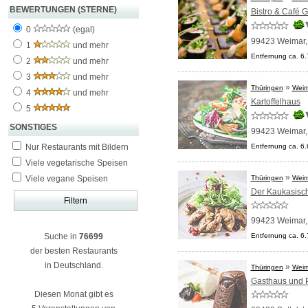
BEWERTUNGEN (STERNE)
Bistro & Café G
0
(egal)
99423 Weimar
1
und mehr
Entfernung ca. 6
2
und mehr
3
und mehr
»
Thüringen
Weim
4
und mehr
Kartoffelhaus
5
SONSTIGES
99423 Weimar
Nur Restaurants mit Bildern
Entfernung ca. 6
Viele vegetarische Speisen
»
Viele vegane Speisen
Thüringen
Weim
Der Kaukasisch
99423 Weimar
Suche in
76699
Entfernung ca. 6
der besten Restaurants
in Deutschland.
»
Thüringen
Weim
Gasthaus und 
Diesen Monat gibt es