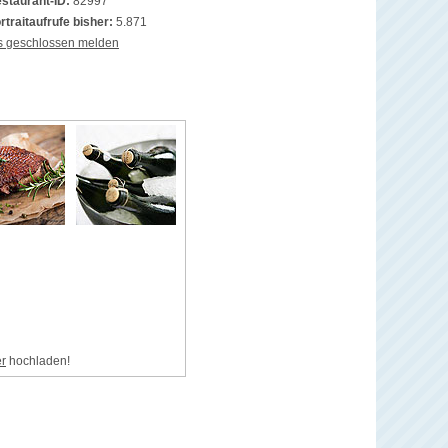
staurant-ID:
82997
rtraitaufrufe bisher:
5.871
s geschlossen melden
er
hochladen!