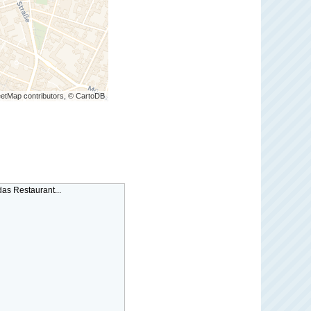
etMap contributors, © CartoDB