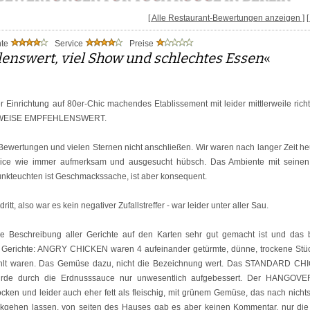
[ Alle Restaurant-Bewertungen anzeigen ]
nte
Service
Preise
enswert, viel Show und schlechtes Essen
«
r Einrichtung auf 80er-Chic machendes Etablissement mit leider mittlerweile ric
 WEISE EMPFEHLENSWERT.
Bewertungen und vielen Sternen nicht anschließen. Wir waren nach langer Zeit he
ice wie immer aufmerksam und ausgesucht hübsch. Das Ambiente mit seine
nkteuchten ist Geschmackssache, ist aber konsequent.
itt, also war es kein negativer Zufallstreffer - war leider unter aller Sau.
ie Beschreibung aller Gerichte auf den Karten sehr gut gemacht ist und da
e Gerichte: ANGRY CHICKEN waren 4 aufeinander getürmte, dünne, trockene Stüc
kühlt waren. Das Gemüse dazu, nicht die Bezeichnung wert. Das STANDARD CH
rde durch die Erdnusssauce nur unwesentlich aufgebessert. Der HANGOVE
rocken und leider auch eher fett als fleischig, mit grünem Gemüse, das nach nicht
ckgehen lassen, von seiten des Hauses gab es aber keinen Kommentar, nur die