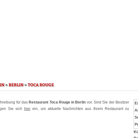
»
»
IN
BERLIN
TOCA ROUGE
chreibung für das
Restaurant Toca Rouge in Berlin
vor. Sind Sie der Besitzer
E
ggen Sie sich
hier
ein, um aktuelle Nachrichten aus Ihrem Restaurant zu
A
S
P
Kü