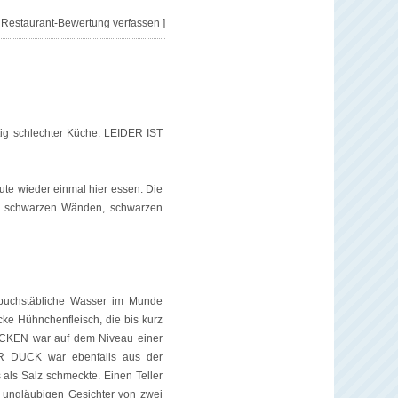
[ Restaurant-Bewertung verfassen ]
htig schlechter Küche. LEIDER IST
ute wieder einmal hier essen. Die
n schwarzen Wänden, schwarzen
s buchstäbliche Wasser im Munde
ke Hühnchenfleisch, die bis kurz
ICKEN war auf dem Niveau einer
R DUCK war ebenfalls aus der
s als Salz schmeckte. Einen Teller
 ungläubigen Gesichter von zwei