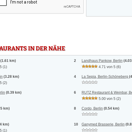
TAURANTS IN DER NÄHE
(1.61 km)
2
Landhaus Pankow, Berlin
(4.0
 5
(1)
4.71 von 5
(6)
in
(3.28 km)
4
La Sepia, Berlin-Schöneberg
(
 5
(2)
rlin
(0.39 km)
6
RUTZ Restaurant & Weinbar, Be
5.00 von 5
(2)
45 km)
8
Cordo, Berlin
(0.54 km)
54 km)
10
Ganymed Brasserie, Berlin
(0.
 5
(1)