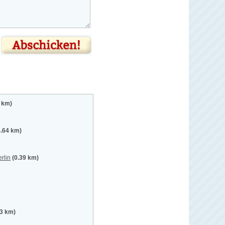
3 km)
4.64 km)
rlin
(0.39 km)
83 km)