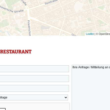
Leaflet
| © OpenStre
 RESTAURANT