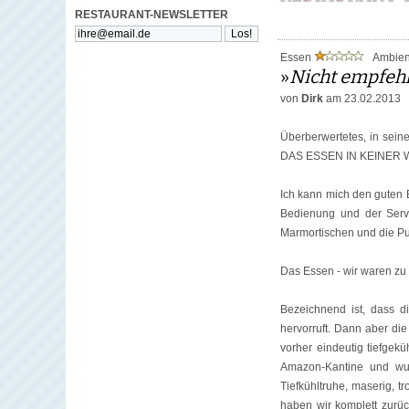
RESTAURANT-NEWSLETTER
Essen
Ambie
»
Nicht empfehl
von
Dirk
am 23.02.2013
Überberwertetes, in seine
DAS ESSEN IN KEINER
Ich kann mich den guten 
Bedienung und der Serv
Marmortischen und die Pu
Das Essen - wir waren zu dr
Bezeichnend ist, dass d
hervorruft. Dann aber di
vorher eindeutig tiefge
Amazon-Kantine und wu
Tiefkühltruhe, maserig, t
haben wir komplett zurü