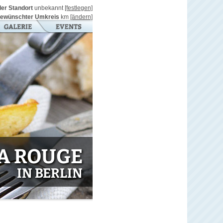
ller Standort
unbekannt
[festlegen]
ewünschter Umkreis
km
[ändern]
A ROUGE
IN BERLIN