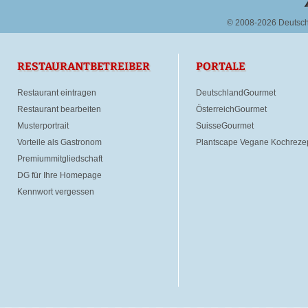
© 2008-2026 Deutsc
RESTAURANTBETREIBER
PORTALE
Restaurant eintragen
DeutschlandGourmet
Restaurant bearbeiten
ÖsterreichGourmet
Musterportrait
SuisseGourmet
Vorteile als Gastronom
Plantscape Vegane Kochreze
Premiummitgliedschaft
DG für Ihre Homepage
Kennwort vergessen