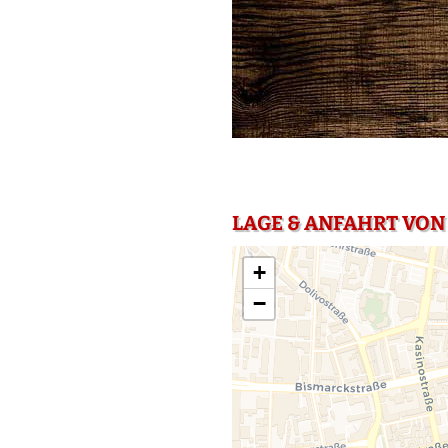
LAGE & ANFAHRT VON
+
−