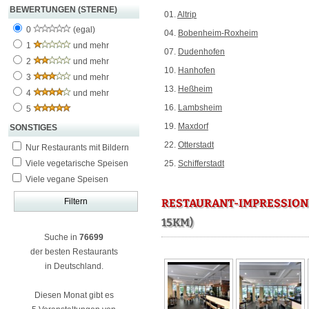
BEWERTUNGEN (STERNE)
01.
Altrip
0
(egal)
04.
Bobenheim-Roxheim
1
und mehr
07.
Dudenhofen
2
und mehr
10.
Hanhofen
3
und mehr
13.
Heßheim
4
und mehr
16.
Lambsheim
5
19.
Maxdorf
SONSTIGES
22.
Otterstadt
Nur Restaurants mit Bildern
Viele vegetarische Speisen
25.
Schifferstadt
Viele vegane Speisen
RESTAURANT-IMPRESSION
15KM)
Suche in
76699
der besten Restaurants
in Deutschland.
Diesen Monat gibt es