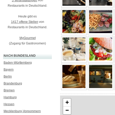
5 Veranstaltungen
von
Restaurants in Deutschland.
Heute gibt es
1417 offene Stellen
von
Restaurants in Deutschland.
MyGourmet
(Zugang für Gastronomen)
NACH BUNDESLAND
Baden-Württemberg
Bayern
Berlin
Brandenburg
Bremen
Hamburg
+
Hessen
−
Mecklenburg-Vorpommern