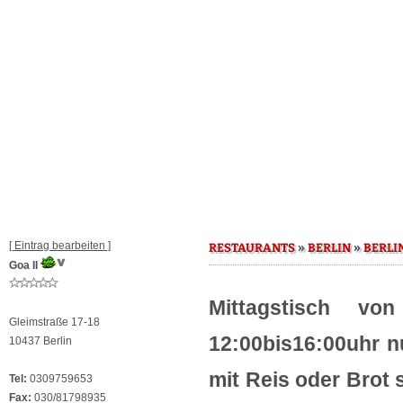
[ Eintrag bearbeiten ]
»
»
RESTAURANTS
BERLIN
BERLI
Goa II
Mittagstisch v
Gleimstraße 17-18
12:00bis16:00uhr n
10437 Berlin
mit Reis oder Brot 
Tel:
0309759653
Fax:
030/81798935