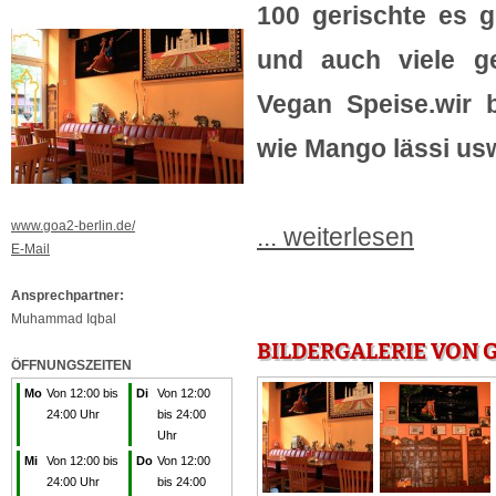
100 gerischte es g
und auch viele ge
Vegan Speise.wir 
wie Mango lässi us
www.goa2-berlin.de/
... weiterlesen
E-Mail
Ansprechpartner:
Muhammad Iqbal
BILDERGALERIE VON GO
ÖFFNUNGSZEITEN
Mo
Von 12:00 bis
Di
Von 12:00
24:00 Uhr
bis 24:00
Uhr
Mi
Von 12:00 bis
Do
Von 12:00
24:00 Uhr
bis 24:00