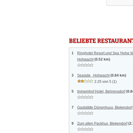
BELIEBTE RESTAURAN
1
Ringhotel Resort und Spa 'Hohe Wa
Hohwacht
(0.52 km)
3
Seaside , Hohwacht
(0.84 km)
2.25 von 5
(1)
5
Immemhof Hotel, Behrensdorf
(0.
7
Gaststätte Dünenhuus, Blekendorf
9
Zum alten Packhus, Blekendorf
(2