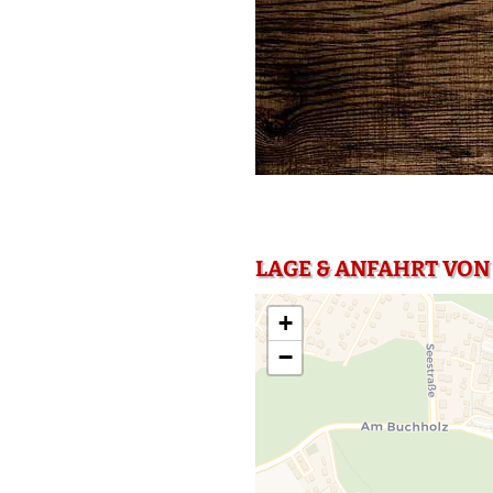
LAGE & ANFAHRT VON
+
−