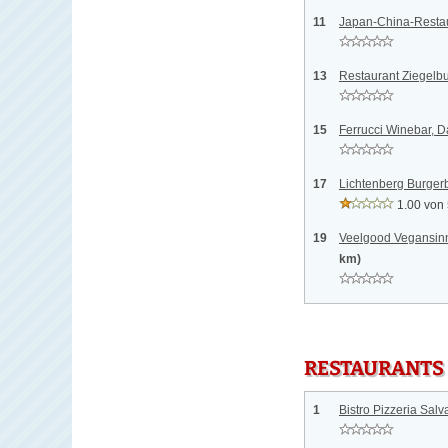
11
Japan-China-Restau
13
Restaurant Ziegelb
15
Ferrucci Winebar, D
17
Lichtenberg Burger
1.00 von
19
Veelgood Vegansinn
km)
RESTAURANTS
1
Bistro Pizzeria Salv