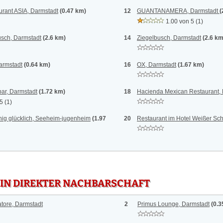
rant ASIA, Darmstadt
(0.47 km)
12
GUANTANAMERA, Darmstadt
(
1.00 von 5
(1)
usch, Darmstadt
(2.6 km)
14
Ziegelbusch, Darmstadt
(2.6 km
armstadt
(0.64 km)
16
OX, Darmstadt
(1.67 km)
bar, Darmstadt
(1.72 km)
18
Hacienda Mexican Restaurant,
 5
(1)
ig glücklich, Seeheim-jugenheim
(1.97
20
Restaurant im Hotel Weißer Sc
 IN DIREKTER NACHBARSCHAFT
atore, Darmstadt
2
Primus Lounge, Darmstadt
(0.3