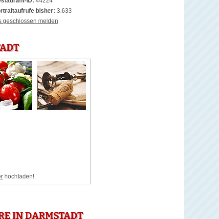
staurant-ID:
44224
rtraitaufrufe bisher:
3.633
s geschlossen melden
TADT
er
hochladen!
RE IN DARMSTADT