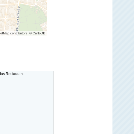
etMap contributors, © CartoDB