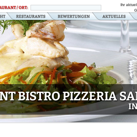
Ihr aktue
AURANT / ORT:
G
T BISTRO PIZZERIA S
I