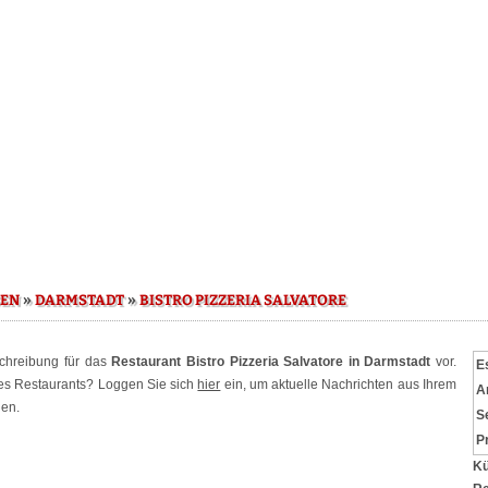
»
»
SEN
DARMSTADT
BISTRO PIZZERIA SALVATORE
schreibung für das
Restaurant Bistro Pizzeria Salvatore in Darmstadt
vor.
E
ses Restaurants? Loggen Sie sich
hier
ein, um aktuelle Nachrichten aus Ihrem
A
hen.
S
P
Kü