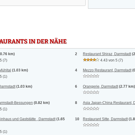
TAURANTS IN DER NÄHE
(0.76 km)
2
Restaurant Shiraz, Darmstadt
(
 5
(7)
4.43 von 5
(7)
Mühltal
(1.03 km)
4
Mezzo Restaurant, Darmstadt
(
 5
(1)
Darmstadt
(1.03 km)
6
Orangerie, Darmstadt
(2.77 km)
armstadt-Bessungen
(0.82 km)
8
Asia Japan-China Restaurant, 
 5
(1)
inhaus und Gaststätte , Darmstadt
(1.65
10
Restaurant Sitte, Darmstadt
(1.
 5
(1)