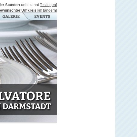
ller Standort
unbekannt
[festlegen]
ewünschter Umkreis
km
[ändern]
ALVATORE
N DARMSTADT