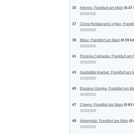
35
Artemis, Frankfurt am Main
(0.47
37
China Restaurant Ly Hao, Frankf
39
Bikuz, Frankfurt am Main
(0.59 k
41
Pizzeria Calmedia, Frankfurt am
43
Gaststätte Kneisel, Frankfurt am 
45
Eissalon Giorgia, Frankfurt am M
47
Cheers, Frankfurt am Main
(0.65
49
Ankerplatz, Frankfurt am Main
(0