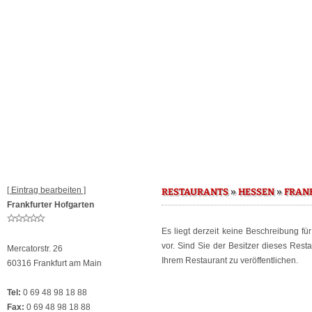
[ Eintrag bearbeiten ]
»
»
RESTAURANTS
HESSEN
FRAN
Frankfurter Hofgarten
Es liegt derzeit keine Beschreibung fü
vor. Sind Sie der Besitzer dieses Res
Mercatorstr. 26
Ihrem Restaurant zu veröffentlichen.
60316 Frankfurt am Main
Tel:
0 69 48 98 18 88
Fax:
0 69 48 98 18 88