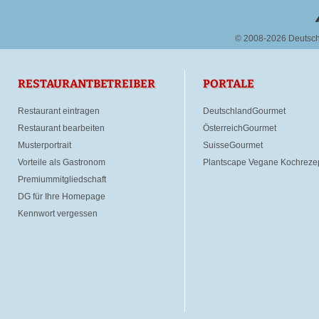
© 2008-2026 Deutsc
RESTAURANTBETREIBER
PORTALE
Restaurant eintragen
DeutschlandGourmet
Restaurant bearbeiten
ÖsterreichGourmet
Musterportrait
SuisseGourmet
Vorteile als Gastronom
Plantscape Vegane Kochreze
Premiummitgliedschaft
DG für Ihre Homepage
Kennwort vergessen