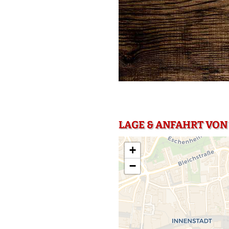
LAGE & ANFAHRT VON
+
−