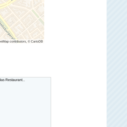
etMap contributors, © CartoDB