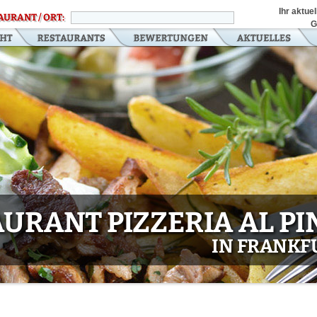
Ihr aktue
AURANT / ORT:
G
URANT PIZZERIA AL P
IN FRANKF