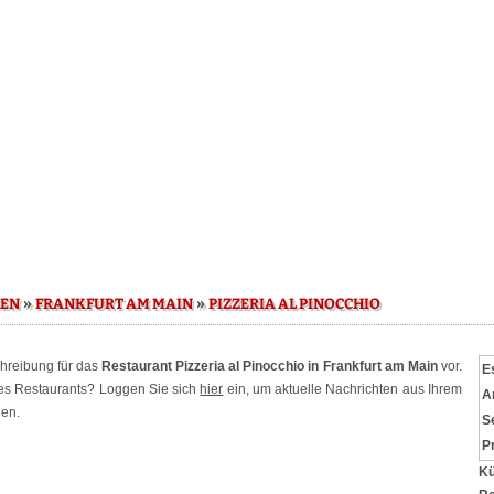
»
»
SEN
FRANKFURT AM MAIN
PIZZERIA AL PINOCCHIO
chreibung für das
Restaurant Pizzeria al Pinocchio in Frankfurt am Main
vor.
E
ses Restaurants? Loggen Sie sich
hier
ein, um aktuelle Nachrichten aus Ihrem
A
hen.
S
P
Kü