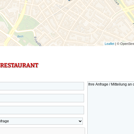
Leaflet
| © OpenStre
 RESTAURANT