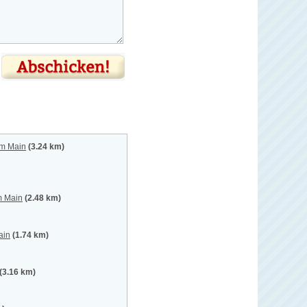
 am Main
(3.24 km)
m Main
(2.48 km)
ain
(1.74 km)
(3.16 km)