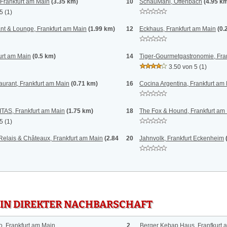
 Frankfurt am Main
(3.35 km)
10
SchauMahl, Offenbach
(4.95 k
 5
(1)
nt & Lounge, Frankfurt am Main
(1.99 km)
12
Eckhaus, Frankfurt am Main
(0.
urt am Main
(0.5 km)
14
Tiger-Gourmetgastronomie, Fra
3.50 von 5
(1)
urant, Frankfurt am Main
(0.71 km)
16
Cocina Argentina, Frankfurt am
TAS, Frankfurt am Main
(1.75 km)
18
The Fox & Hound, Frankfurt am
 5
(1)
 Relais & Châteaux, Frankfurt am Main
(2.84
20
Jahnvolk, Frankfurt Eckenheim
 IN DIREKTER NACHBARSCHAFT
o, Frankfurt am Main
2
Berger Kebap Haus, Franfkurt 