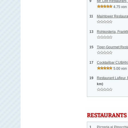
9
Mr. Lee Restaurant,
4.75 von
11
Maintower Restaura
13
Rohkosteria, Frankf
15
Tiger-Gourmet Resta
17
Cocktailbar CUBANI
5.00 von
19
Restaurant Lafleur,
km)
RESTAURANTS
1
Pizzeria al Pinocchi