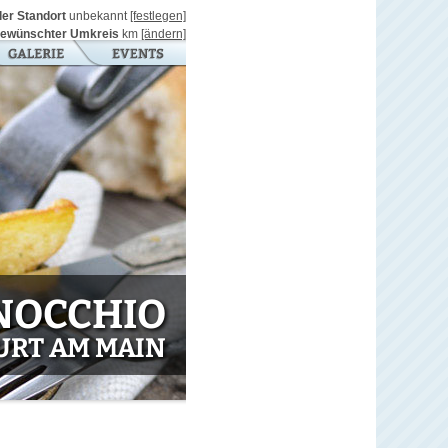
ller Standort
unbekannt
[festlegen]
ewünschter Umkreis
km
[ändern]
INOCCHIO
URT AM MAIN