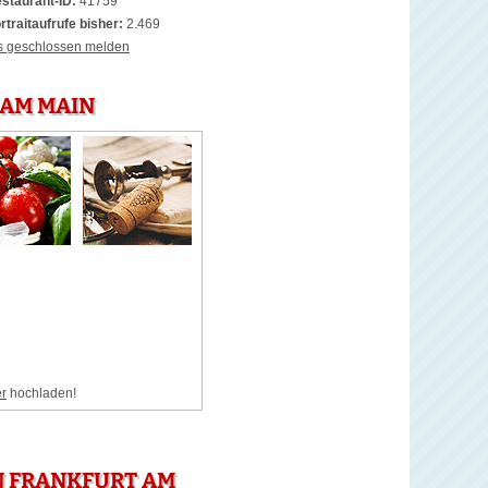
staurant-ID:
41759
rtraitaufrufe bisher:
2.469
s geschlossen melden
 AM MAIN
er
hochladen!
N FRANKFURT AM