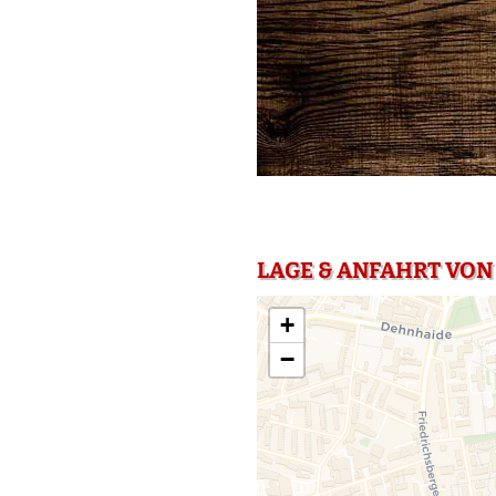
LAGE & ANFAHRT VON
+
−