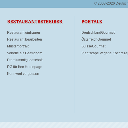
© 2008-2026 Deutsc
RESTAURANTBETREIBER
PORTALE
Restaurant eintragen
DeutschlandGourmet
Restaurant bearbeiten
ÖsterreichGourmet
Musterportrait
SuisseGourmet
Vorteile als Gastronom
Plantscape Vegane Kochreze
Premiummitgliedschaft
DG für Ihre Homepage
Kennwort vergessen