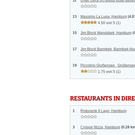
11
Unter Deck im relexa Hotel Belle
13
Massimo La Lupa, Hamburg
(4.0
4.50 von 5
(1)
15
Jim Block Wandsbek, Hamburg
(
17
Jim Block Barmbek, Barmbek-No
19
Piccolino Großensee , Großense
1.75 von 5
(1)
RESTAURANTS IN DI
1
Ristorante Il Lago, Hamburg
3
Croque Nizza, Hamburg
(0.28 k