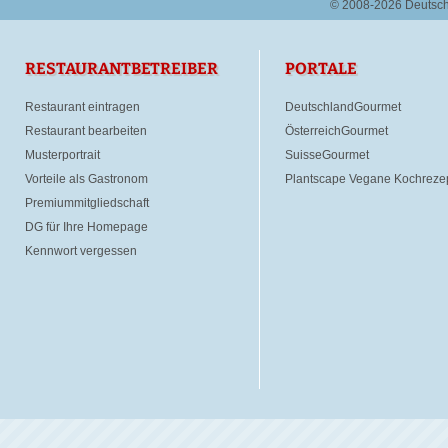
© 2008-2026 Deutsc
RESTAURANTBETREIBER
PORTALE
Restaurant eintragen
DeutschlandGourmet
Restaurant bearbeiten
ÖsterreichGourmet
Musterportrait
SuisseGourmet
Vorteile als Gastronom
Plantscape Vegane Kochreze
Premiummitgliedschaft
DG für Ihre Homepage
Kennwort vergessen