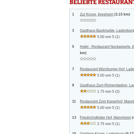
BELIEBTE RESTAURAN
1
Zur Krone, Ilvesheim
(3.15 km)
3
Gasthaus Backmulde, Ladenbur
5.00 von 5
(1)
5
Hotel - Restaurant Neckarperle
km)
7
Restaurant Würzburger Hof, Lad
5.00 von 5
(1)
9
Gasthaus Zum Römerstadion, L
1.75 von 5
(2)
11
Restaurant Zum Kaiserhof, Man
5.00 von 5
(1)
13
Friedrichsfelder Hof, Mannheim
(
2.75 von 5
(1)
15
Goldene Krone, Ladenburg
(0.1