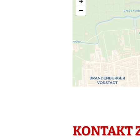
+
−
KONTAKT 