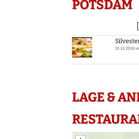
POTSDAM
Silveste
31.12.2018 v
LAGE & A
RESTAURAN