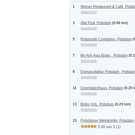
1
Wiener Restaurant & Café, Pots
3
Alte Post, Potsdam
(0.06 km)
5
Ristorante Contadino, Potsdam
(
7
My Anh Asia Bistro , Potsdam
(0.
9
Eismanufaktur Potsdam , Potsda
11
Dreimäderlhaus, Potsdam
(0.25 
13
Bistro XXL, Potsdam
(0.29 km)
15
Potsdamer Weinkontor, Potsdam
5.00 von 5
(1)