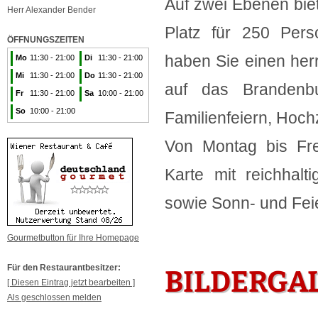
Auf zwei Ebenen bie
Herr Alexander Bender
Platz für 250 Per
ÖFFNUNGSZEITEN
haben Sie einen herr
Mo
11:30 - 21:00
Di
11:30 - 21:00
Mi
11:30 - 21:00
Do
11:30 - 21:00
auf das Brandenbu
Fr
11:30 - 21:00
Sa
10:00 - 21:00
So
10:00 - 21:00
Familienfeiern, Hoc
Von Montag bis Fre
Karte mit reichhal
sowie Sonn- und Feie
Gourmetbutton für Ihre Homepage
Für den Restaurantbesitzer:
BILDERGA
[ Diesen Eintrag jetzt bearbeiten ]
Als geschlossen melden