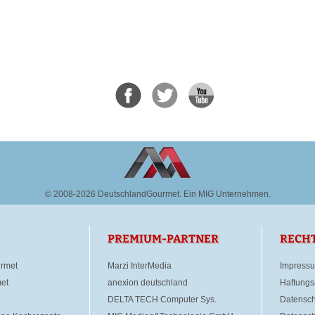
© 2008-2026 DeutschlandGourmet.
Ein MIG Unternehmen.
PREMIUM-PARTNER
RECH
rmet
Marzi InterMedia
Impress
et
anexion deutschland
Haftungs
DELTA TECH Computer Sys.
Datensch