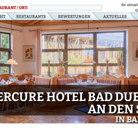
Ihr aktue
AURANT / ORT:
G
ERCURE HOTEL BAD DU
AN DEN
IN B