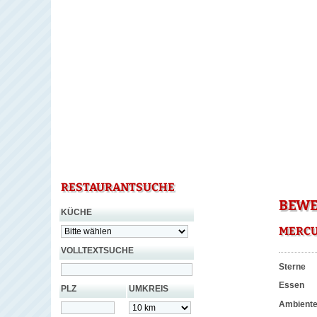
RESTAURANTSUCHE
BEWE
KÜCHE
MERCU
VOLLTEXTSUCHE
Sterne
Essen
PLZ
UMKREIS
Ambient