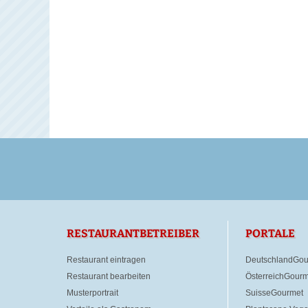
RESTAURANTBETREIBER
PORTALE
Restaurant eintragen
DeutschlandGou
Restaurant bearbeiten
ÖsterreichGourm
Musterportrait
SuisseGourmet