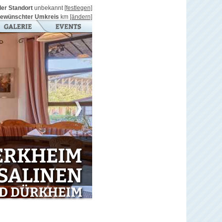
ller Standort
unbekannt
[festlegen]
ewünschter Umkreis
km
[ändern]
ERKHEIM
 SALINEN
AD DÜRKHEIM