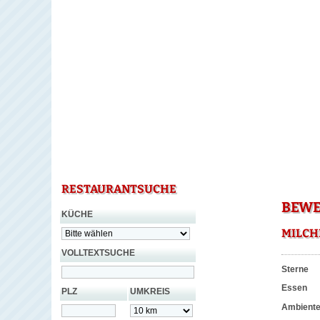
RESTAURANTSUCHE
BEWE
KÜCHE
MILCH
VOLLTEXTSUCHE
Sterne
Essen
PLZ
UMKREIS
Ambient