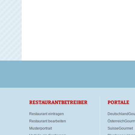
RESTAURANTBETREIBER
PORTALE
Restaurant eintragen
DeutschlandGou
Restaurant bearbeiten
ÖsterreichGourm
Musterportrait
SuisseGourmet