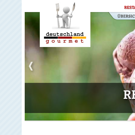
REST
R