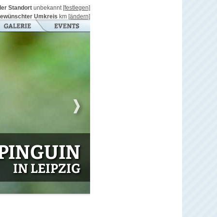
ller Standort
unbekannt
[festlegen]
ewünschter Umkreis
km
[ändern]
PINGUIN
IN LEIPZIG