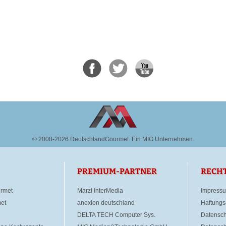
© 2008-2026 DeutschlandGourmet.
Ein MIG Unternehmen.
PREMIUM-PARTNER
RECH
rmet
Marzi InterMedia
Impress
et
anexion deutschland
Haftungs
DELTA TECH Computer Sys.
Datensch