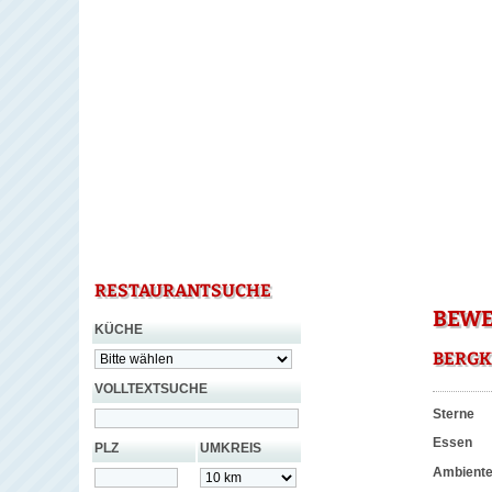
RESTAURANTSUCHE
BEWE
KÜCHE
BERGK
VOLLTEXTSUCHE
Sterne
Essen
PLZ
UMKREIS
Ambient