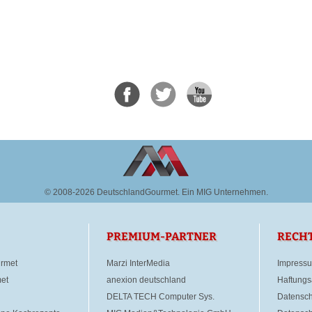
© 2008-2026 DeutschlandGourmet.
Ein MIG Unternehmen.
PREMIUM-PARTNER
RECH
rmet
Marzi InterMedia
Impress
et
anexion deutschland
Haftungs
DELTA TECH Computer Sys.
Datensch