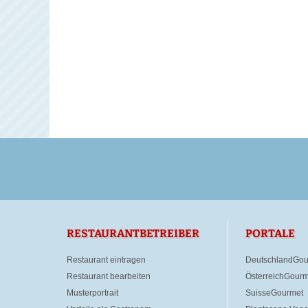
RESTAURANTBETREIBER
PORTALE
Restaurant eintragen
DeutschlandGou
Restaurant bearbeiten
ÖsterreichGourm
Musterportrait
SuisseGourmet