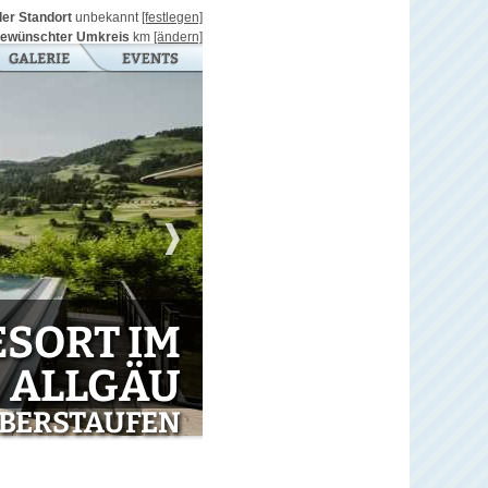
ller Standort
unbekannt
[festlegen]
ewünschter Umkreis
km
[ändern]
ESORT IM
ALLGÄU
OBERSTAUFEN