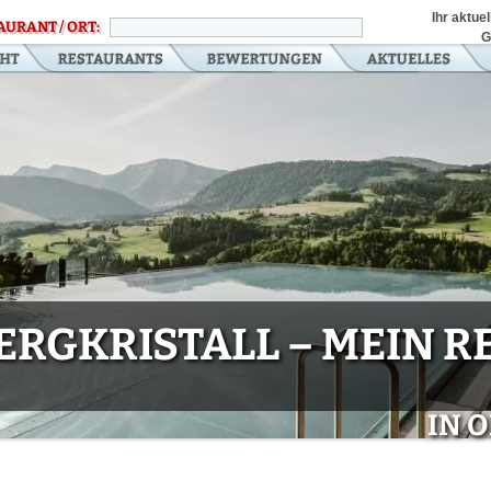
Ihr aktue
AURANT / ORT:
G
RGKRISTALL – MEIN R
IN 