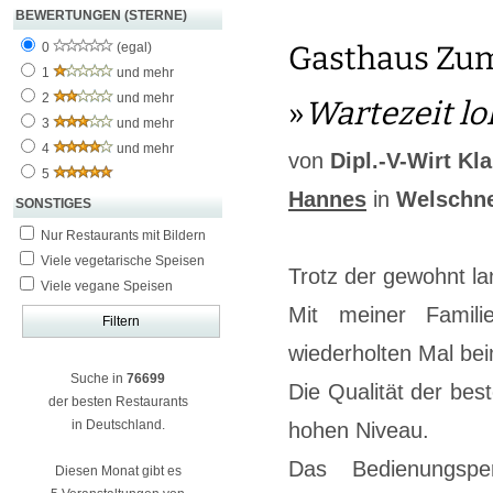
BEWERTUNGEN (STERNE)
0
(egal)
Gasthaus Zum
1
und mehr
2
und mehr
»
Wartezeit lo
3
und mehr
4
und mehr
von
Dipl.-V-Wirt Kl
5
Hannes
in
Welschn
SONSTIGES
Nur Restaurants mit Bildern
Viele vegetarische Speisen
Trotz der gewohnt la
Viele vegane Speisen
Mit meiner Famil
wiederholten Mal be
Suche in
76699
Die Qualität der bes
der besten Restaurants
in Deutschland.
hohen Niveau.
Das Bedienungsper
Diesen Monat gibt es