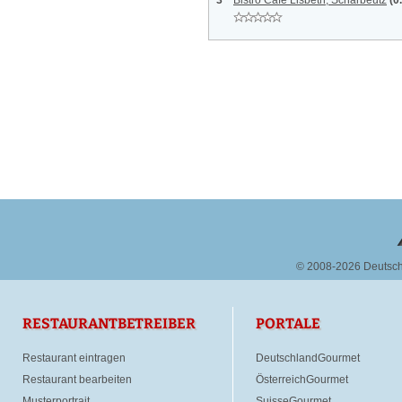
3
Bistro Cafe Lisbeth, Scharbeutz
(0
© 2008-2026 Deutsc
RESTAURANTBETREIBER
PORTALE
Restaurant eintragen
DeutschlandGourmet
Restaurant bearbeiten
ÖsterreichGourmet
Musterportrait
SuisseGourmet