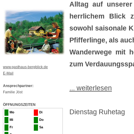
Alltag auf unsere
herrlichem Blick 
sowohl saisonale K
Pfifferlinge, als a
Wanderwege mit he
zum Verdauungsspa
www.gasthaus-bergblick.de
E-Mail
Ansprechpartner:
... weiterlesen
Familie Jöst
ÖFFNUNGSZEITEN
Dienstag Ruhetag
Mo
Di
Mi
Do
Fr
Sa