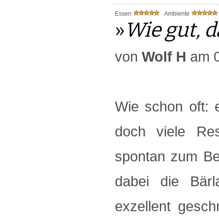
Essen
Ambiente
»
Wie gut, da
von
Wolf H
am 0
Wie schon oft: 
doch viele Re
spontan zum Be
dabei die Bärl
exzellent gesc