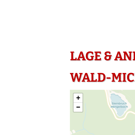
LAGE & AN
WALD-MI
+
−