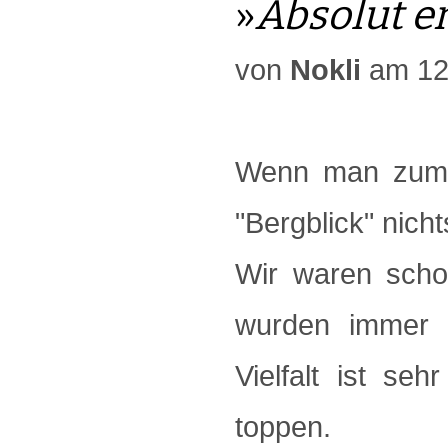
»
Absolut e
von
Nokli
am 12
Wenn man zum 
"Bergblick" nich
Wir waren scho
wurden immer f
Vielfalt ist s
toppen.