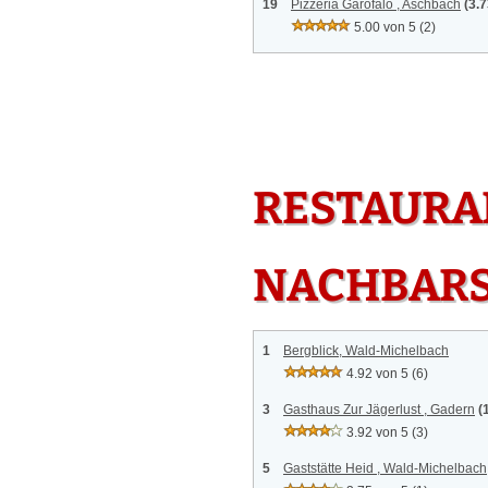
19
Pizzeria Garofalo , Aschbach
(3.
5.00 von 5
(2)
RESTAURAN
NACHBAR
1
Bergblick, Wald-Michelbach
4.92 von 5
(6)
3
Gasthaus Zur Jägerlust , Gadern
(
3.92 von 5
(3)
5
Gaststätte Heid , Wald-Michelbach