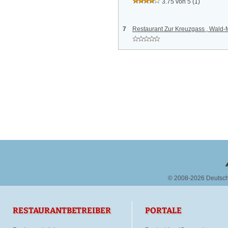
3.75 von 5
(1)
7
Restaurant Zur Kreuzgass , Wald-
© 2008-2026 Deutsc
RESTAURANTBETREIBER
PORTALE