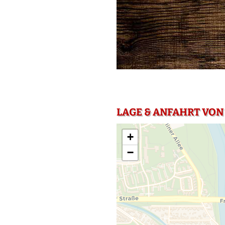
LAGE & ANFAHRT VON
+
−