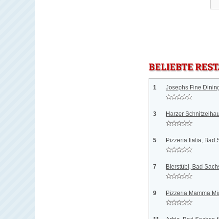
BELIEBTE RES
1
Josephs Fine Dinin
3
Harzer Schnitzelha
5
Pizzeria Italia, Bad
7
Bierstübl, Bad Sach
9
Pizzeria Mamma Mi