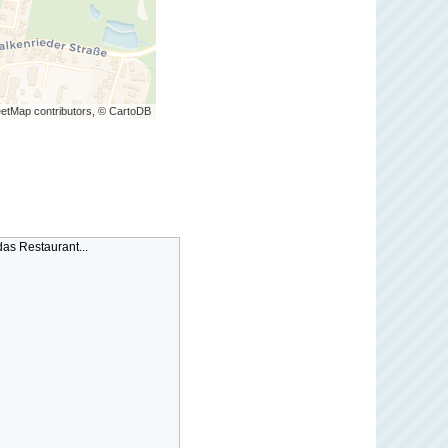
etMap contributors, © CartoDB