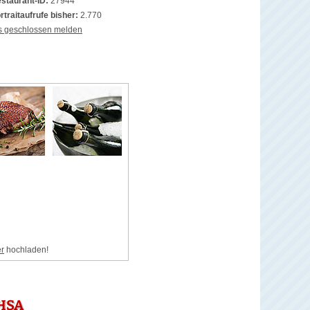
staurant-ID:
27944
rtraitaufrufe bisher:
2.770
s geschlossen melden
er
hochladen!
HSA