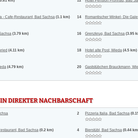
(0.81 km)
12
Hotel Pension Frohnau, Bad S
 - Cafe-Restaurant, Bad Sachsa
(1.1 km)
14
Romantischer Winkel- Die Gale
Sachsa
(3.79 km)
16
Grenzkrug, Bad Sachsa
(3.95 
ried
(4.11 km)
18
Hotel alte Post, Wieda
(4.5 km)
ieda
(4.79 km)
20
Gaststübchen Brauckmann, Wi
 IN DIREKTER NACHBARSCHAFT
achsa
2
Pizzeria Italia, Bad Sachsa
(0.1
Restaurant, Bad Sachsa
(0.2 km)
4
Bierstübl, Bad Sachsa
(0.44 km