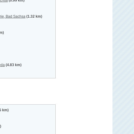
achsa
(0.99 km)
rie, Bad Sachsa
(1.32 km)
km)
eda
(4.83 km)
5 km)
)