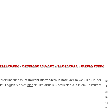
»
»
»
DERSACHSEN
OSTERODE AM HARZ
BAD SACHSA
BISTRO STERN
schreibung für das
Restaurant Bistro Stern in Bad Sachsa
vor. Sind Sie der
E
nts? Loggen Sie sich
hier
ein, um aktuelle Nachrichten aus Ihrem Restaurant
A
S
P
Kü