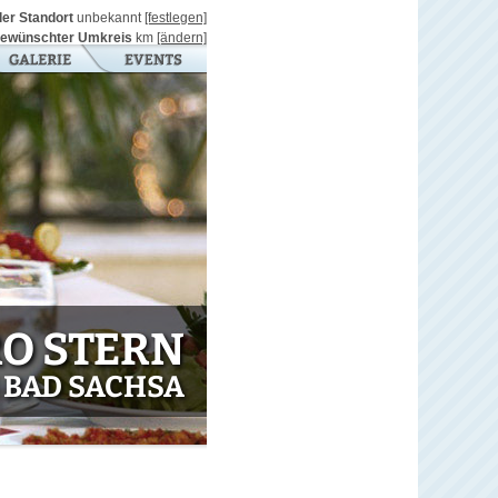
ller Standort
unbekannt
[festlegen]
ewünschter Umkreis
km
[ändern]
RO STERN
 BAD SACHSA