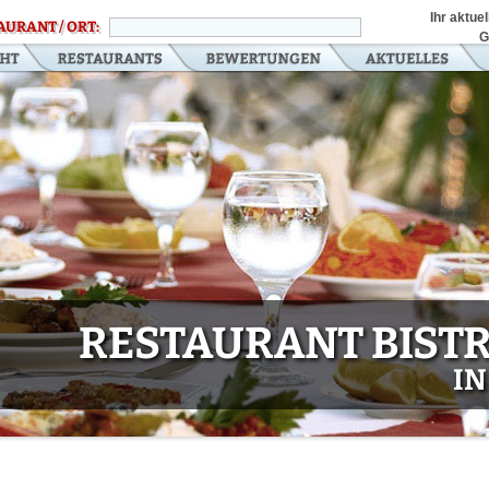
Ihr aktue
AURANT / ORT:
G
RESTAURANT BIST
IN