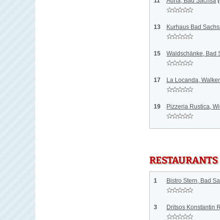
11
Adria, Bad Sachsa
13
Kurhaus Bad Sachsa
15
Waldschänke, Bad 
17
La Locanda, Walken
19
Pizzeria Rustica, W
RESTAURANTS
1
Bistro Stern, Bad S
3
Dritsos Konstantin 