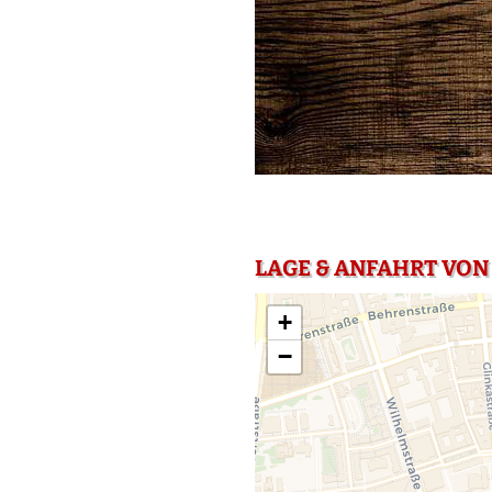
LAGE & ANFAHRT VON
+
−